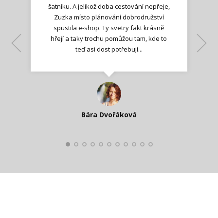
šatníku. A jelikož doba cestování nepřeje,
Zuzka místo plánování dobrodružství
spustila e-shop. Ty svetry fakt krásně
hřejí a taky trochu pomůžou tam, kde to
Lenka K.
Lenka K.
Ilona M.
teď asi dost potřebují...
Nadšená zpráva
Jana T.
spokojená zákaznice
Zdeňka D.
Katka Perháčová
Smolková
Bára Dvořáková
Kateřina Veleta Štěpánová
Pavlína Ráslová