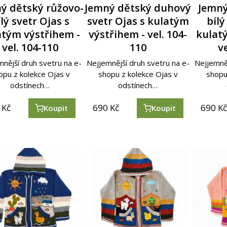
ý dětský růžovo-
Jemný dětský duhový
Jemný
lý svetr Ojas s
svetr Ojas s kulatým
bílý
atým výstřihem -
výstřihem - vel. 104-
kulat
vel. 104-110
110
v
nější druh svetru na e-
Nejjemnější druh svetru na e-
Nejjemněj
opu z kolekce Ojas v
shopu z kolekce Ojas v
shopu
odstínech…
odstínech…
Kč
690
Kč
690
K
Koupit
Koupit