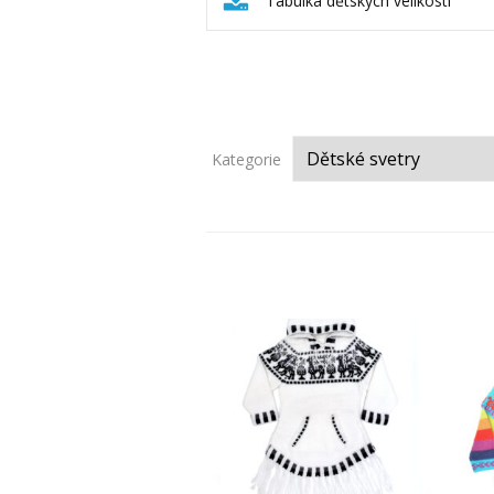
Tabulka dětských velikostí
Kategorie