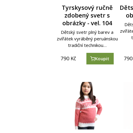
Tyrskysový ručně
Děts
zdobený svetr s
ob
obrázky - vel. 104
Děts
zvířá
Dětský svetr plný barev a
zvířátek vyráběný peruánskou
tradiční technikou…
790
Kč
790
Koupit