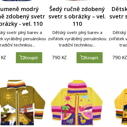
lumeně modrý
Šedý ručně zdobený
Děts
ně zdobený svetr
svetr s obrázky – vel.
svetr 
brázky - vel. 110
110
ký svetr plný barev a
Dětský svetr plný barev a
Dětský 
tek vyráběný peruánskou
zvířátek vyráběný peruánskou
zvířátek
tradiční technikou…
tradiční technikou…
tra
Kč
790
Kč
790
K
Koupit
Koupit