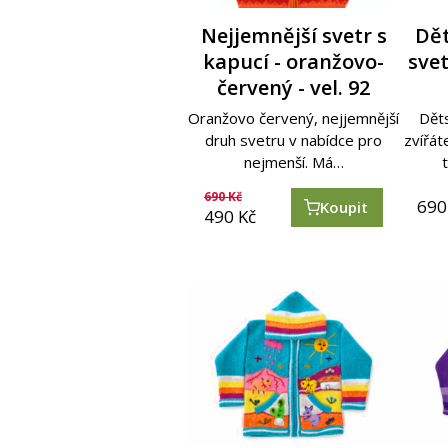
Nejjemnější svetr s
Dě
kapucí - oranžovo-
svet
červený - vel. 92
Oranžovo červený, nejjemnější
Děts
druh svetru v nabídce pro
zvířá
nejmenší. Má…
690
Kč
690
Koupit
490
Kč