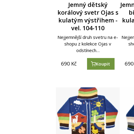
Jemný dětský
Jemn
korálový svetr Ojas s
bí
kulatým výstřihem -
kul
vel. 104-110
Nejjemnější druh svetru na e-
Nejjem
shopu z kolekce Ojas v
sh
odstínech…
690
Kč
690
Koupit