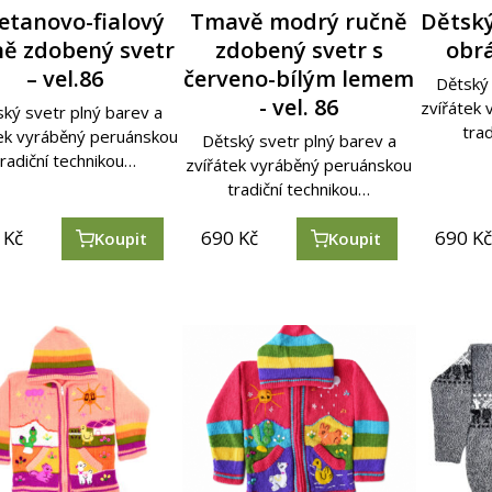
etanovo-fialový
Tmavě modrý ručně
Dětský
ně zdobený svetr
zdobený svetr s
obrá
– vel.86
červeno-bílým lemem
Dětský 
- vel. 86
zvířátek
ký svetr plný barev a
tra
tek vyráběný peruánskou
Dětský svetr plný barev a
tradiční technikou…
zvířátek vyráběný peruánskou
tradiční technikou…
Kč
690
Kč
690
K
Koupit
Koupit