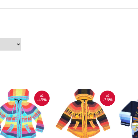
až
až
-43%
-36%