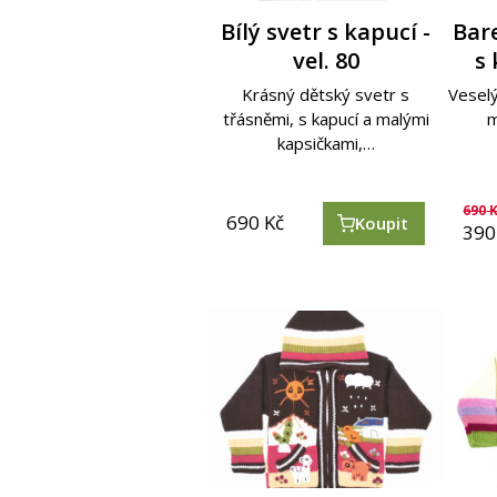
Bílý svetr s kapucí -
Bare
vel. 80
s 
Krásný dětský svetr s
Veselý
třásněmi, s kapucí a malými
m
kapsičkami,…
690
K
690
Kč
Koupit
390