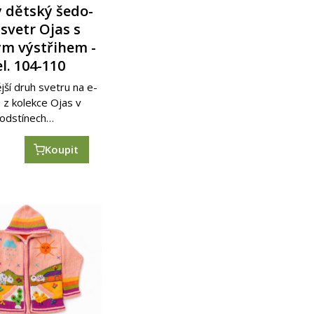
 dětský šedo-
 svetr Ojas s
ým výstřihem -
el. 104-110
ší druh svetru na e-
 z kolekce Ojas v
odstínech…
č
Koupit