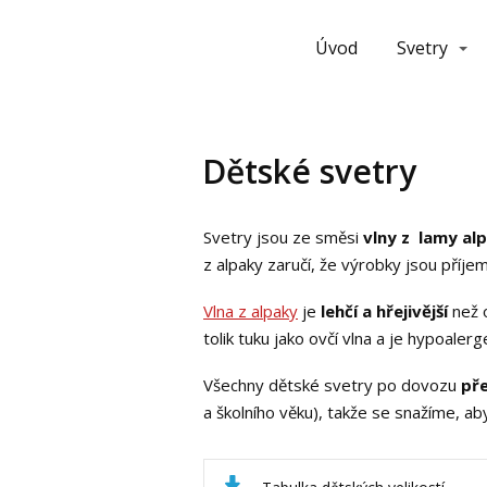
Úvod
Svetry
Dětské svetry
Svetry jsou ze směsi
vlny z lamy al
z alpaky zaručí, že výrobky jsou příje
Vlna z alpaky
je
lehčí a hřejivější
než o
tolik tuku jako ovčí vlna a je hypoalerg
Všechny dětské svetry po dovozu
pře
a školního věku), takže se snažíme, a