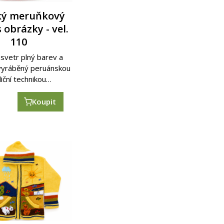
ký meruňkový
s obrázky - vel.
110
svetr plný barev a
 vyráběný peruánskou
diční technikou…
č
Koupit