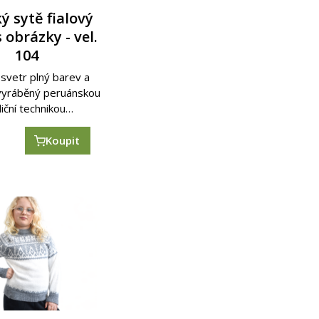
ý sytě fialový
s obrázky - vel.
104
svetr plný barev a
 vyráběný peruánskou
diční technikou…
č
Koupit