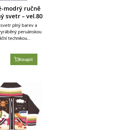
-modrý ručně
 svetr – vel.80
svetr plný barev a
 vyráběný peruánskou
diční technikou…
č
Koupit