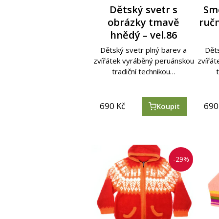
Dětský svetr s
Sm
obrázky tmavě
ruč
hnědý – vel.86
Dětský svetr plný barev a
Děts
zvířátek vyráběný peruánskou
zvířá
tradiční technikou…
690
Kč
690
Koupit
-29%