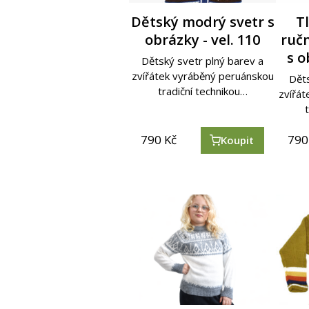
Dětský modrý svetr s
T
obrázky - vel. 110
ruč
s o
Dětský svetr plný barev a
zvířátek vyráběný peruánskou
Děts
tradiční technikou…
zvířá
790
Kč
790
Koupit