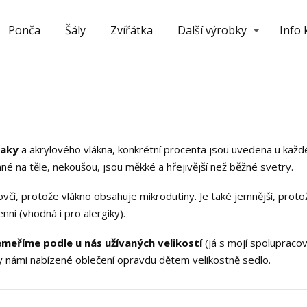
Ponča
Šály
Zvířátka
Další výrobky
Info
paky
a akrylového vlákna, konkrétní procenta jsou uvedena u každé
mné na těle, nekoušou, jsou měkké a hřejivější než běžné svetry.
včí, protože vlákno obsahuje mikrodutiny. Je také jemnější, pro
enní (vhodná i pro alergiky).
meříme podle u nás užívaných velikostí
(já s mojí spolupraco
by námi nabízené oblečení opravdu dětem velikostně sedlo.