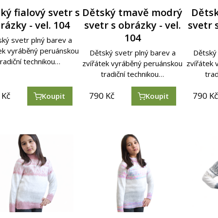
ký fialový svetr s
Dětský tmavě modrý
Dětsk
rázky - vel. 104
svetr s obrázky - vel.
svetr 
104
ký svetr plný barev a
tek vyráběný peruánskou
Dětský svetr plný barev a
Dětský 
tradiční technikou…
zvířátek vyráběný peruánskou
zvířátek
tradiční technikou…
tra
Kč
790
Kč
790
K
Koupit
Koupit