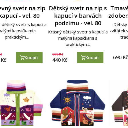
vný svetr na zip
Dětský svetr na zip s
Tmavě
kapucí - vel. 80
kapucí v barvách
zdobený
podzimu - vel. 80
 dětský svetr s kapucí a
Dětský 
alými kapsičkami s
zvířátek
Krásný dětský svetr s kapucí a
praktickým…
tra
malými kapsičkami s
praktickým…
č
690
Kč
690
K
Koupit
Koupit
Kč
440
Kč