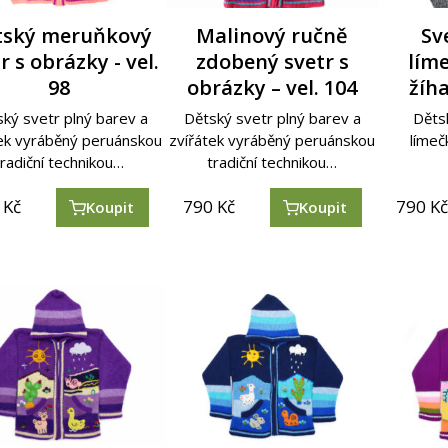
tský meruňkový
Malinový ručně
Sv
r s obrázky - vel.
zdobený svetr s
lím
98
obrázky – vel. 104
žíha
ký svetr plný barev a
Dětský svetr plný barev a
Dětsk
tek vyráběný peruánskou
zvířátek vyráběný peruánskou
límeč
tradiční technikou…
tradiční technikou…
Kč
790
Kč
790
K
Koupit
Koupit