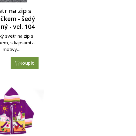
etr na zip s
ečkem - šedý
ný - vel. 104
ý svetr na zip s
kem, s kapsami a
motivy…
č
Koupit