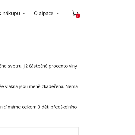
 k nákupu
O alpace
0
ho svetru. Již částečné procento vlny
tože vlákna jsou méně zkadeřená. Nemá
vnicí máme celkem 3 děti předškolního