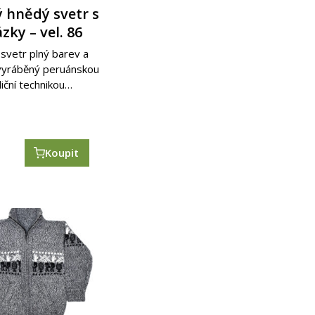
 hnědý svetr s
zky – vel. 86
svetr plný barev a
 vyráběný peruánskou
diční technikou…
č
Koupit