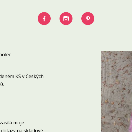
polec
edeném KS v Českých
0.
zasílá moje
 dotazy na skladové