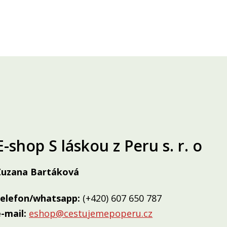
E-shop S láskou z Peru s. r. o
Zuzana Bartáková
telefon/whatsapp:
(+420) 607 650 787
-mail:
eshop@cestujemepoperu.cz