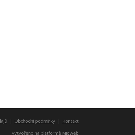
dajů
Obchodní podmínky
Kontakt
Vytvořeno na platformě
Mioweb