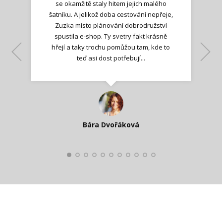
se okamžitě staly hitem jejich malého
šatníku. A jelikož doba cestování nepřeje,
Zuzka místo plánování dobrodružství
spustila e-shop. Ty svetry fakt krásně
hřejí a taky trochu pomůžou tam, kde to
Lenka K.
Lenka K.
Ilona M.
teď asi dost potřebují...
Nadšená zpráva
Jana T.
spokojená zákaznice
Zdeňka D.
Katka Perháčová
Smolková
Bára Dvořáková
Kateřina Veleta Štěpánová
Pavlína Ráslová