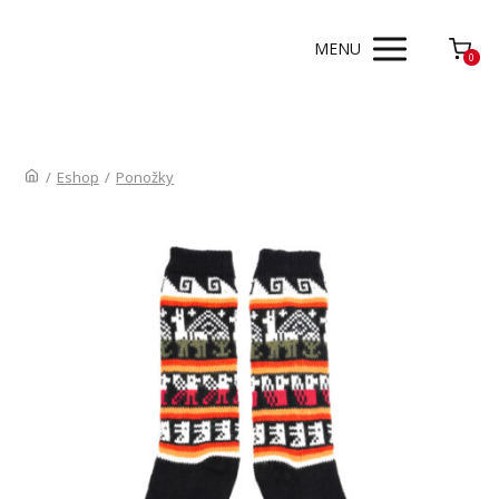
MENU
0
/
Eshop
/
Ponožky