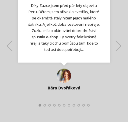
Díky Zuzce jsem před pár lety objevila
Peru. Dětem jsem přivezla svetříky, které
se okamžitě staly hitem jejich malého
šatníku. A jelikož doba cestování nepřeje,
Zuzka místo plánování dobrodružství
spustila e-shop. Ty svetry fakt krásně
hřejí a taky trochu pomůžou tam, kde to
Lenka K.
Lenka K.
Ilona M.
teď asi dost potřebují...
Nadšená zpráva
Jana T.
spokojená zákaznice
Zdeňka D.
Katka Perháčová
Smolková
Bára Dvořáková
Kateřina Veleta Štěpánová
Pavlína Ráslová