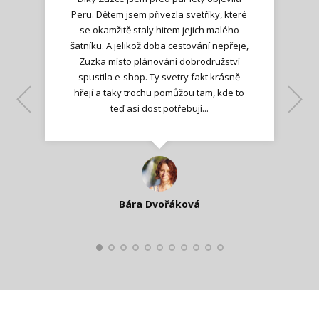
Peru. Dětem jsem přivezla svetříky, které
se okamžitě staly hitem jejich malého
šatníku. A jelikož doba cestování nepřeje,
Zuzka místo plánování dobrodružství
spustila e-shop. Ty svetry fakt krásně
hřejí a taky trochu pomůžou tam, kde to
Lenka K.
Lenka K.
Ilona M.
teď asi dost potřebují...
Nadšená zpráva
Jana T.
spokojená zákaznice
Zdeňka D.
Katka Perháčová
Smolková
Bára Dvořáková
Kateřina Veleta Štěpánová
Pavlína Ráslová