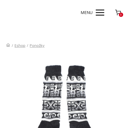
MENU
0
/
Eshop
/
Ponožky