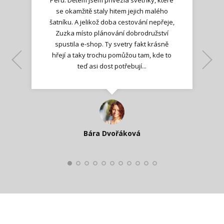
se okamžitě staly hitem jejich malého
šatníku. A jelikož doba cestování nepřeje,
Zuzka místo plánování dobrodružství
spustila e-shop. Ty svetry fakt krásně
hřejí a taky trochu pomůžou tam, kde to
Lenka K.
Lenka K.
Ilona M.
teď asi dost potřebují...
Nadšená zpráva
Jana T.
spokojená zákaznice
Zdeňka D.
Katka Perháčová
Smolková
Bára Dvořáková
Kateřina Veleta Štěpánová
Pavlína Ráslová