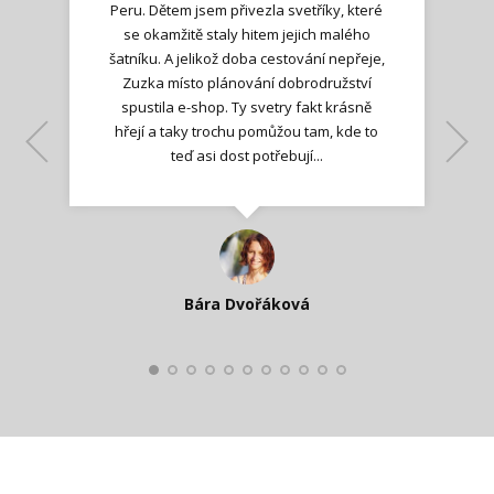
Peru. Dětem jsem přivezla svetříky, které
se okamžitě staly hitem jejich malého
šatníku. A jelikož doba cestování nepřeje,
Zuzka místo plánování dobrodružství
spustila e-shop. Ty svetry fakt krásně
hřejí a taky trochu pomůžou tam, kde to
Lenka K.
Lenka K.
Ilona M.
teď asi dost potřebují...
Nadšená zpráva
Jana T.
spokojená zákaznice
Zdeňka D.
Katka Perháčová
Smolková
Bára Dvořáková
Kateřina Veleta Štěpánová
Pavlína Ráslová