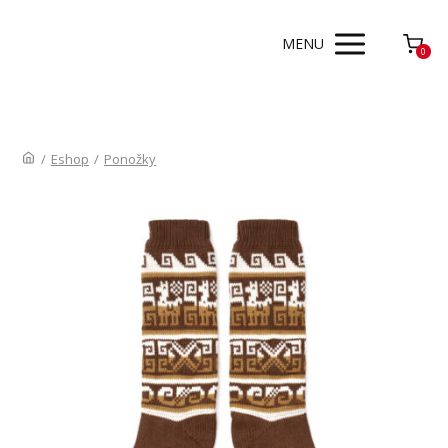
MENU
0
/
Eshop
/
Ponožky