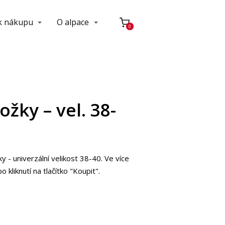
 k nákupu
O alpace
0
žky – vel. 38-
y - univerzální velikost 38-40. Ve více
 kliknutí na tlačítko "Koupit".