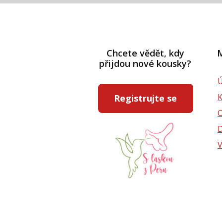
Chcete vědět, kdy
M
přijdou nové kousky?
Ú
Registrujte se
D
V