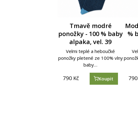
Bílé dlouhé ponožky –
Růžové ponožky - 100
Tmavě modré
Šedo
Mod
Č
ponožky - 100 % baby
% baby alpaka, vel.
vel. 36-38
pon
% b
100
alpaka, vel. 39
38
Teplé ponožky s vlnou z alpaky
Teplé 
v univerzální velikosti 36-38.…
v univ
Velmi teplé a heboučké
Velmi teplé a heboučké
Ve
Ve
ponožky pletené ze 100% vlny
ponožky pletené ze 100% vlny
ponožk
ponožk
baby…
baby…
790
790
250
Kč
Kč
Kč
790
790
250
Koupit
Koupit
Koupit