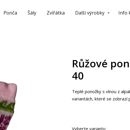
Ponča
Šály
Zvířátka
Další výrobky
Info
Růžové pono
40
Teplé ponožky s vlnou z alpak
variantách, které se zobrazí po
Vyberte variantu: