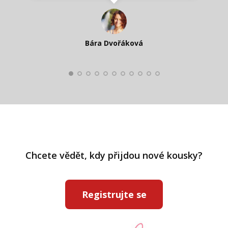
Katka Perháčová
Smolková
Bára Dvořáková
Kateřina Veleta Štěpánová
Pavlína Ráslová
Chcete vědět, kdy přijdou nové kousky?
Registrujte se