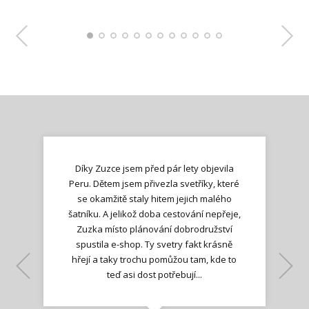
Díky Zuzce jsem před pár lety objevila
Peru. Dětem jsem přivezla svetříky, které
se okamžitě staly hitem jejich malého
šatníku. A jelikož doba cestování nepřeje,
Zuzka místo plánování dobrodružství
spustila e-shop. Ty svetry fakt krásně
hřejí a taky trochu pomůžou tam, kde to
Lenka K.
Lenka K.
Ilona M.
teď asi dost potřebují...
Nadšená zpráva
Jana T.
spokojená zákaznice
Zdeňka D.