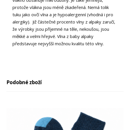
vlákno obsahuje mikrodutiny. Je také jemnější,
protože vlákna jsou méně zkadeřená. Nemá tolik
tuku jako ovčí vlna a je hypoalergenní (vhodná i pro
alergiky). Již částečné procento vlny z alpaky zaručí,
že výrobky jsou příjemné na těle, nekoušou, jsou
měkké a velmi hřejivé. Vlna z baby alpaky
představuje nejvyšší možnou kvalitu této vlny.
Podobné zboží