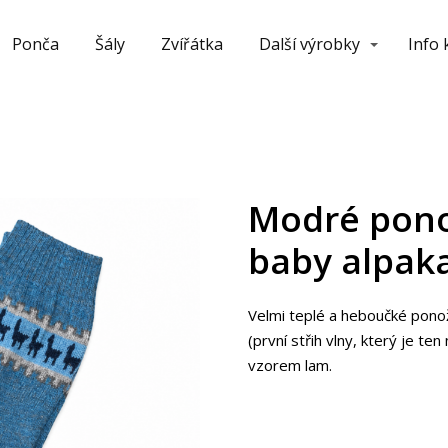
Ponča
Šály
Zvířátka
Další výrobky
Info
Modré pono
baby alpaka
Velmi teplé a heboučké pono
(první střih vlny, který je t
vzorem lam.