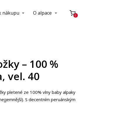
 k nákupu
O alpace
0
žky – 100 %
, vel. 40
žky pletené ze 100% vlny baby alpaky
en nejjemnější). S decentním peruánským