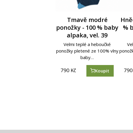
Šedohnědé ponožky -
Červené dlouhé
Tmavě modré
Šedo
Tma
Hně
ponožky - 100 % baby
ponožky – vel. 36-38
100 % baby alpaka,
pon
% b
100
alpaka, vel. 39
vel. 42
Teplé ponožky s vlnou z alpaky
Teplé 
v univerzální velikosti 36-38.…
v 
Velmi teplé a heboučké
Velmi teplé a heboučké
Ve
Ve
ponožky pletené ze 100% vlny
ponožky pletené ze 100% vlny
ponožk
ponožk
baby…
baby…
790
790
250
Kč
Kč
Kč
790
790
250
Koupit
Koupit
Koupit