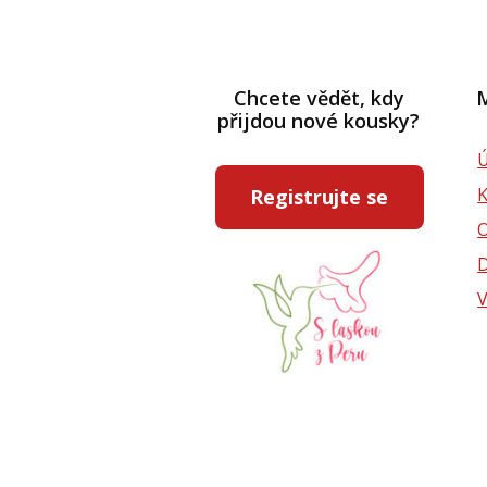
Chcete vědět, kdy
M
přijdou nové kousky?
Ú
Registrujte se
D
V