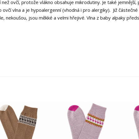
ější než ovčí, protože vlákno obsahuje mikrodutiny. Je také jemnější
 ovčí vlna a je hypoalergenní (vhodná i pro alergiky). Již částečné
le, nekoušou, jsou měkké a velmi hřejivé. Vlna z baby alpaky před