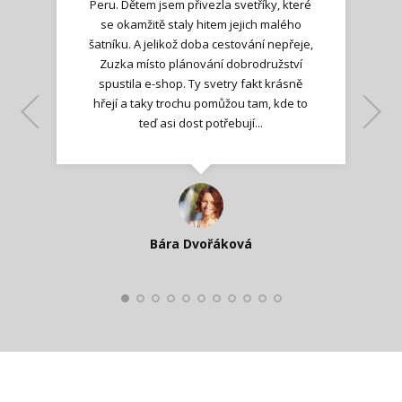
Peru. Dětem jsem přivezla svetříky, které
se okamžitě staly hitem jejich malého
šatníku. A jelikož doba cestování nepřeje,
Zuzka místo plánování dobrodružství
spustila e-shop. Ty svetry fakt krásně
hřejí a taky trochu pomůžou tam, kde to
Lenka K.
Lenka K.
Ilona M.
teď asi dost potřebují...
Nadšená zpráva
Jana T.
spokojená zákaznice
Zdeňka D.
Katka Perháčová
Smolková
Bára Dvořáková
Kateřina Veleta Štěpánová
Pavlína Ráslová