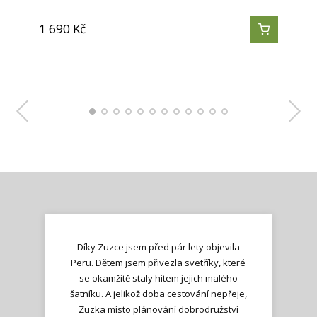
1 690
1 690
1 690
1 690
1 690
1 690
1 690
1 290
1 290
1 290
1 290
1 290
Kč
Kč
Kč
Kč
Kč
Kč
Kč
Kč
Kč
Kč
Kč
Kč
Díky Zuzce jsem před pár lety objevila
Peru. Dětem jsem přivezla svetříky, které
se okamžitě staly hitem jejich malého
šatníku. A jelikož doba cestování nepřeje,
Zuzka místo plánování dobrodružství