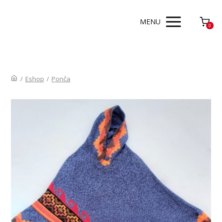
MENU
0
/
Eshop
/
Ponča