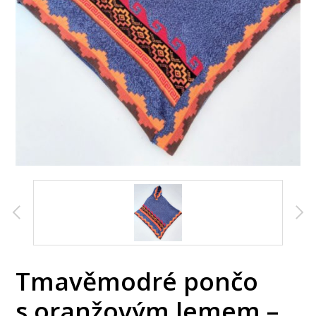
Tmavěmodré pončo
s oranžovým lemem –