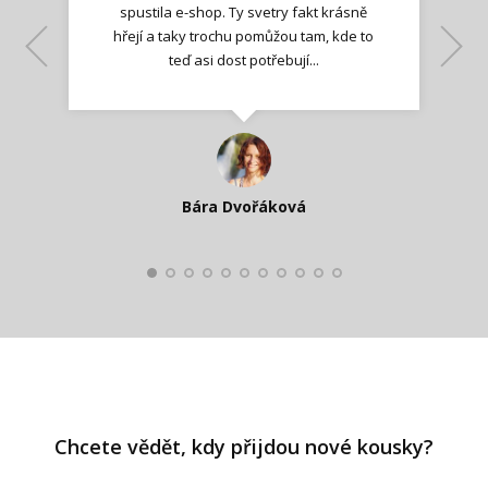
spustila e-shop. Ty svetry fakt krásně
hřejí a taky trochu pomůžou tam, kde to
Lenka K.
Lenka K.
Ilona M.
teď asi dost potřebují...
Nadšená zpráva
Jana T.
spokojená zákaznice
Zdeňka D.
Katka Perháčová
Smolková
Bára Dvořáková
Kateřina Veleta Štěpánová
Pavlína Ráslová
Chcete vědět, kdy přijdou nové kousky?