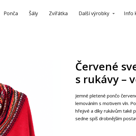
Ponča
Šály
Zvířátka
Další výrobky
Info
Červené sv
s rukávy – v
Jemné pletené pončo červen
lemováním s motivem vln. Pon
hřejivé a díky rukávům také pr
sedne spíš drobnějším post