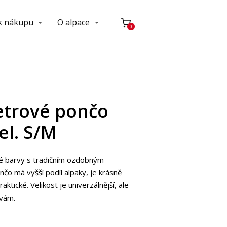
 k nákupu
O alpace
0
etrové pončo
el. S/M
é barvy s tradičním ozdobným
čo má vyšší podíl alpaky, je krásně
aktické. Velikost je univerzálnější, ale
avám.