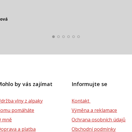
čová
Smolko
Štěpánová
ková
lová
ohlo by vás zajímat
Informujte se
držba vlny z alpaky
Kontakt
Komu pomáháte
Výměna a reklamace
O mně
Ochrana osobních údajů
oprava a platba
Obchodní podmínky