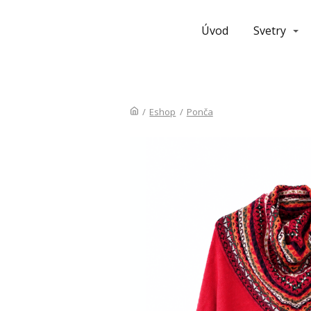
Úvod
Svetry
/
Eshop
/
Ponča