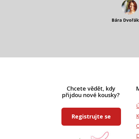
Katka Perhá
Kateřina Veleta 
Bára Dvořá
Pavlína Rás
Chcete vědět, kdy
M
přijdou nové kousky?
Ú
Registrujte se
D