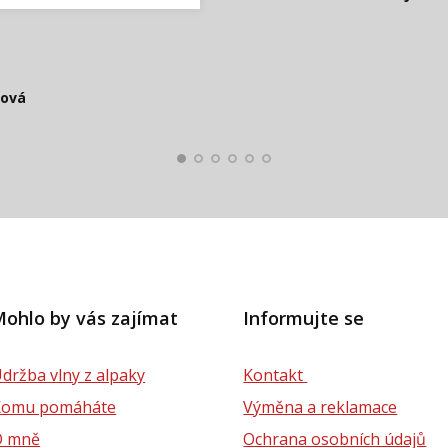
t!!!
áva
spokojená z
Zdeňka
čová
Smolko
Štěpánová
ková
lová
ohlo by vás zajímat
Informujte se
držba vlny z alpaky
Kontakt
Komu pomáháte
Výměna a reklamace
O mně
Ochrana osobních údajů