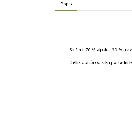
Popis
Složení: 70 % alpaka, 30 % akry
Délka ponča od krku po zadní 
Video
přehrávač