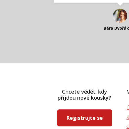
dámská velikos
Nadšená zpr
Katka Perhá
Kateřina Veleta 
Bára Dvořá
Pavlína Rás
Chcete vědět, kdy
M
přijdou nové kousky?
Ú
Registrujte se