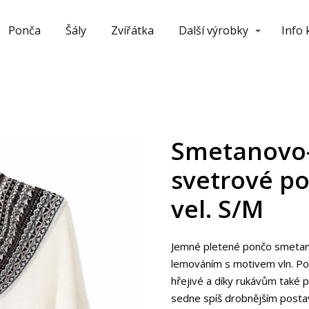
Ponča
Šály
Zvířátka
Další výrobky
Info
Smetanovo
svetrové po
vel. S/M
Jemné pletené pončo smetan
lemováním s motivem vln. Pon
hřejivé a díky rukávům také pr
sedne spíš drobnějším post