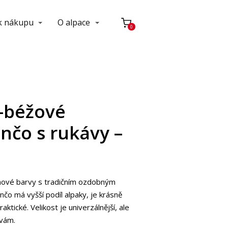
 k nákupu
O alpace
0
-béžové
nčo s rukávy –
ové barvy s tradičním ozdobným
čo má vyšší podíl alpaky, je krásně
aktické. Velikost je univerzálnější, ale
avám.