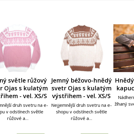
ě zelený svetr s
le modrý svetr s
ný světle růžový
Cihlově červený svetr
Červený žíhaný svetr
Jemný béžovo-hnědý
Cihlový
Fialový
Hnědý 
cí - Quiro - vel. S
r Ojas s kulatým
ucí - Quiro - vel.
s kapucí - Quiro - vel.
s kapucí - Quiro - vel.
svetr Ojas s kulatým
kapucí
- Q
- Q
řihem - vel. XS/S
XS
výstřihem - vel. XS/S
S
S
erný měkoučký světle
Nádhern
Nádhern
Nádher
svetr s kapucí ze 100%
svetr s k
svetr s k
žíhaný sv
nější druh svetru na e-
erný měkoučký tmavě
Nejjemnější druh svetru na e-
Nádherný měkoučký červený
Nádherný měkoučký cihlově
alpaky,…
 svetr s kapucí ze 100%
pu v odstínech světle
žíhaný svetr s kapucí ze 100%
červený svetr s kapucí ze
shopu v odstínech světle
růžové a…
alpaky,…
100% alpaky,…
růžové a…
alpaky,…