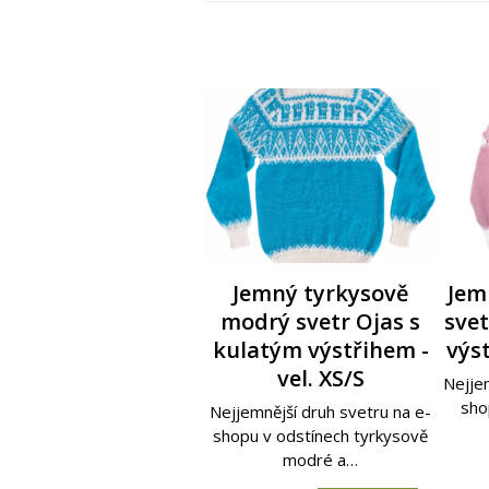
Medově hnědý svetr
Světle hnědý svetr s
Jemný tyrkysově
Tmav
Svět
Jem
kapucí - Quiro - vel. S
s kapucí - Quiro - vel.
modrý svetr Ojas s
kapu
svet
kap
kulatým výstřihem -
S
výst
Nádherný měkoučký světle
Nádh
vel. XS/S
hnědý svetr s kapucí ze 100%
modrý 
Nádherný měkoučký medově
Nejjem
Nádh
alpaky,…
hnědý svetr s kapucí ze 100%
zelený
sho
Nejjemnější druh svetru na e-
alpaky,…
shopu v odstínech tyrkysově
modré a…