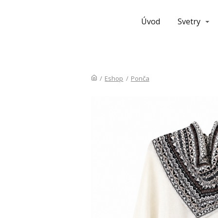
Úvod
Svetry
/
Eshop
/
Ponča