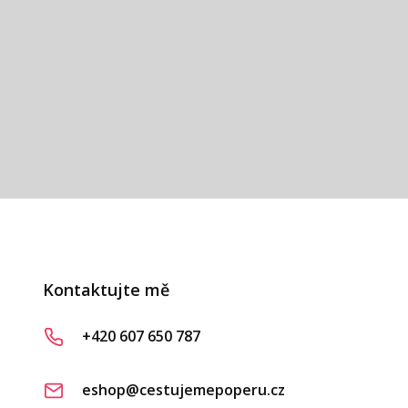
ákaznice
 D.
vá
Kontaktujte mě
+420 607 650 787
eshop@cestujemepoperu.cz