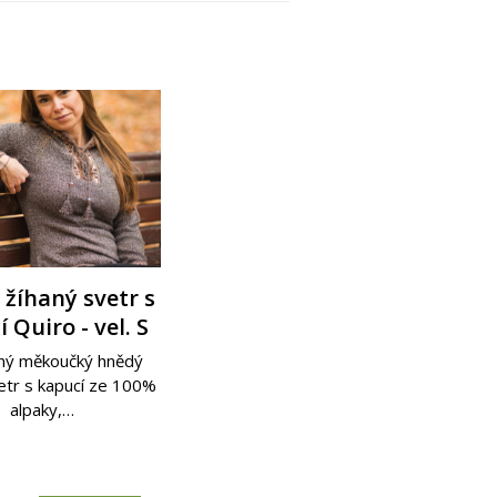
 svetr s kapucí
 svetr s kapucí
žíhaný svetr s
 Quiro - vel. S
uiro - vel. S
uiro - vel. S
ý měkoučký cihlový
ý měkoučký fialový
ný měkoučký hnědý
apucí ze 100% alpaky,
apucí ze 100% alpaky,
etr s kapucí ze 100%
precizně…
precizně…
alpaky,…