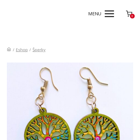
MENU
0
/
Eshop
/
Šperky