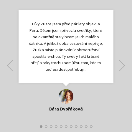
Díky Zuzce jsem před pár lety objevila
Peru. Dětem jsem přivezla svetříky, které
se okamžitě staly hitem jejich malého
šatníku. A jelikož doba cestování nepřeje,
Zuzka místo plánování dobrodružství
spustila e-shop. Ty svetry fakt krásně
hřejí a taky trochu pomůžou tam, kde to
Lenka K.
Lenka K.
Ilona M.
teď asi dost potřebují...
Nadšená zpráva
Jana T.
spokojená zákaznice
Zdeňka D.
Katka Perháčová
Smolková
Bára Dvořáková
Kateřina Veleta Štěpánová
Pavlína Ráslová