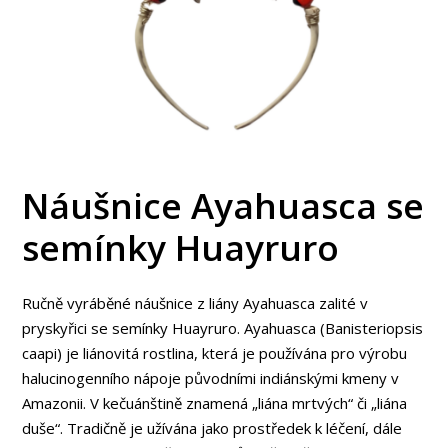
Náušnice Ayahuasca se
semínky Huayruro
Ručně vyráběné náušnice z liány Ayahuasca zalité v
pryskyřici se semínky Huayruro. Ayahuasca (Banisteriopsis
caapi) je liánovitá rostlina, která je používána pro výrobu
halucinogenního nápoje původními indiánskými kmeny v
Amazonii. V kečuánštině znamená „liána mrtvých“ či „liána
duše“. Tradičně je užívána jako prostředek k léčení, dále