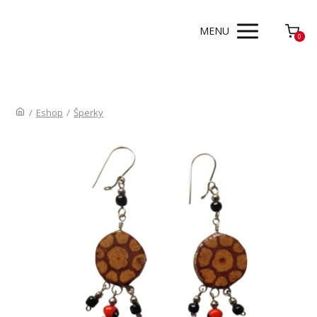
MENU
0
/
Eshop
/
Šperky