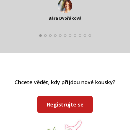
Katka Perháčová
Smolková
Bára Dvořáková
Kateřina Veleta Štěpánová
Pavlína Ráslová
Chcete vědět, kdy přijdou nové kousky?
Registrujte se