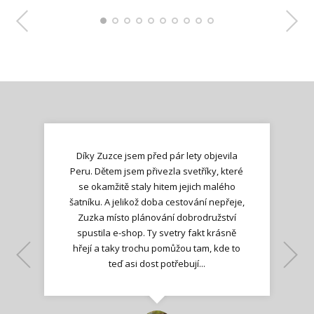
Díky Zuzce jsem před pár lety objevila
Peru. Dětem jsem přivezla svetříky, které
se okamžitě staly hitem jejich malého
šatníku. A jelikož doba cestování nepřeje,
Zuzka místo plánování dobrodružství
spustila e-shop. Ty svetry fakt krásně
hřejí a taky trochu pomůžou tam, kde to
Lenka K.
Lenka K.
Ilona M.
teď asi dost potřebují...
Nadšená zpráva
Jana T.
spokojená zákaznice
Zdeňka D.