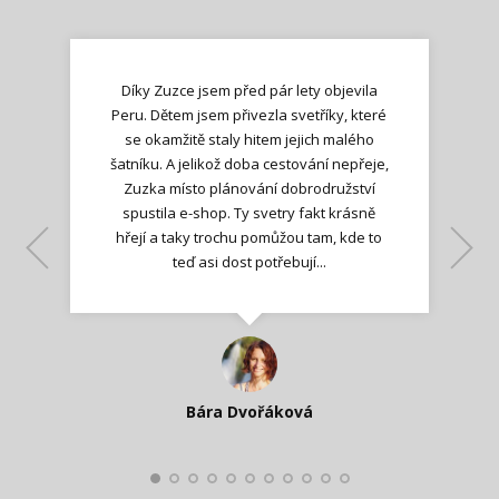
Díky Zuzce jsem před pár lety objevila
Peru. Dětem jsem přivezla svetříky, které
se okamžitě staly hitem jejich malého
šatníku. A jelikož doba cestování nepřeje,
Zuzka místo plánování dobrodružství
spustila e-shop. Ty svetry fakt krásně
hřejí a taky trochu pomůžou tam, kde to
Lenka K.
Lenka K.
Ilona M.
teď asi dost potřebují...
Nadšená zpráva
Jana T.
spokojená zákaznice
Zdeňka D.
Katka Perháčová
Smolková
Bára Dvořáková
Kateřina Veleta Štěpánová
Pavlína Ráslová