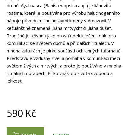
druhů. Ayahuasca (Banisteriopsis caapi) je liánovitá
rostlina, která je používána pro výrobu halucinogenního
nápoje původními indiánskými kmeny v Amazonii. V
kečuánštině znamená „liána mrtvých“ či „liána duše“.
Tradičně je užívána jako prostředek k léčení, dále pro
komunikaci se světem duchů a při dalších rituálech. V
mnoha kulturách je pírko součástí ochranných talismanů.
Představuje vzdušný živel a pomáhá v komunikaci mezi
světem živých a mrtvých, a proto je používáno v mnoha
rituálních obřadech. Pírko vnáší do života svobodu a
lehkost.
590
Kč
Skladem