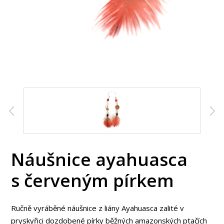
Náušnice ayahuasca
s červeným pírkem
Ručně vyráběné náušnice z liány Ayahuasca zalité v
pryskyřici dozdobené pírky běžných amazonských ptačích