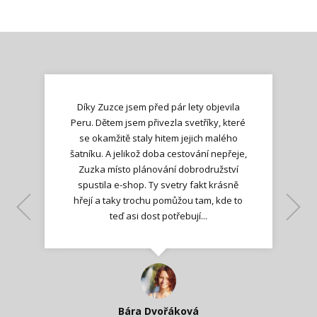
Díky Zuzce jsem před pár lety objevila
Peru. Dětem jsem přivezla svetříky, které
se okamžitě staly hitem jejich malého
šatníku. A jelikož doba cestování nepřeje,
Zuzka místo plánování dobrodružství
spustila e-shop. Ty svetry fakt krásně
hřejí a taky trochu pomůžou tam, kde to
Lenka K.
Lenka K.
Ilona M.
teď asi dost potřebují...
Nadšená zpráva
Jana T.
spokojená zákaznice
Zdeňka D.
Katka Perháčová
Smolková
Bára Dvořáková
Kateřina Veleta Štěpánová