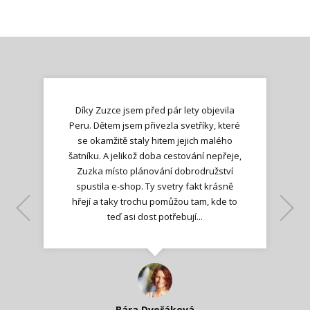
Díky Zuzce jsem před pár lety objevila
Peru. Dětem jsem přivezla svetříky, které
se okamžitě staly hitem jejich malého
šatníku. A jelikož doba cestování nepřeje,
Zuzka místo plánování dobrodružství
spustila e-shop. Ty svetry fakt krásně
hřejí a taky trochu pomůžou tam, kde to
Lenka K.
Lenka K.
Ilona M.
teď asi dost potřebují...
Nadšená zpráva
Jana T.
spokojená zákaznice
Zdeňka D.
Katka Perháčová
Smolková
Bára Dvořáková