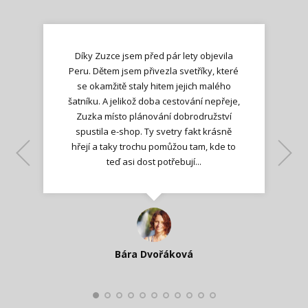
Díky Zuzce jsem před pár lety objevila
Peru. Dětem jsem přivezla svetříky, které
se okamžitě staly hitem jejich malého
šatníku. A jelikož doba cestování nepřeje,
Zuzka místo plánování dobrodružství
spustila e-shop. Ty svetry fakt krásně
hřejí a taky trochu pomůžou tam, kde to
Lenka K.
Lenka K.
Ilona M.
teď asi dost potřebují...
Nadšená zpráva
Jana T.
spokojená zákaznice
Zdeňka D.
Katka Perháčová
Smolková
Bára Dvořáková
Kateřina Veleta Štěpánová
Pavlína Ráslová