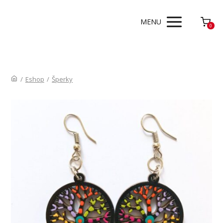
MENU
0
/
Eshop
/
Šperky