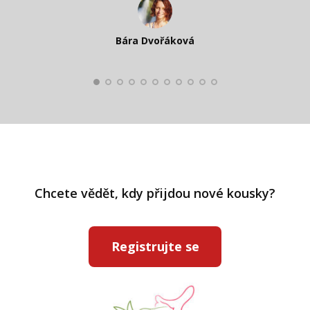
Katka Perháčová
Smolková
Bára Dvořáková
Kateřina Veleta Štěpánová
Pavlína Ráslová
Chcete vědět, kdy přijdou nové kousky?
Registrujte se