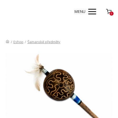
MENU
0
/
Eshop
/
Šamanské předměty