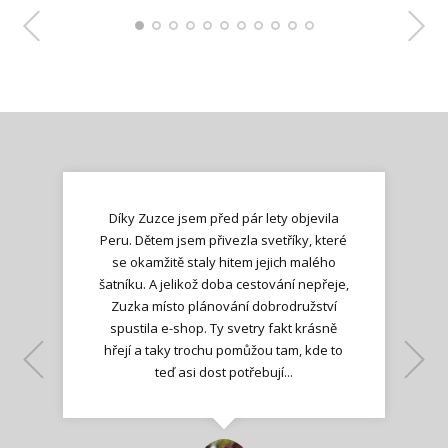
Díky Zuzce jsem před pár lety objevila
Peru. Dětem jsem přivezla svetříky, které
se okamžitě staly hitem jejich malého
šatníku. A jelikož doba cestování nepřeje,
Zuzka místo plánování dobrodružství
spustila e-shop. Ty svetry fakt krásně
hřejí a taky trochu pomůžou tam, kde to
Lenka K.
Lenka K.
Ilona M.
teď asi dost potřebují...
Nadšená zpráva
Jana T.
spokojená zákaznice
Zdeňka D.