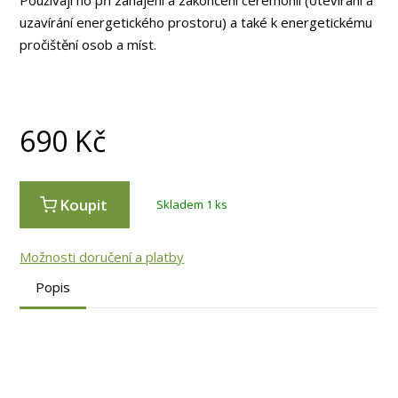
Používají ho při zahájení a zakončení ceremonií (otevírání a
uzavírání energetického prostoru) a také k energetickému
pročištění osob a míst.
690
Kč
Koupit
Skladem 1 ks
Možnosti doručení a platby
Popis