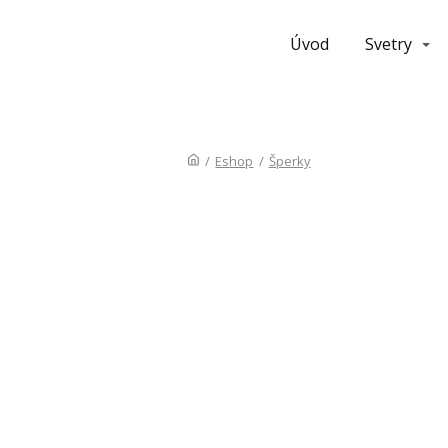
Úvod
Svetry
/
Eshop
/
Šperky