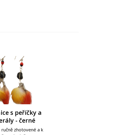
ce s peříčky a
ce s peříčky a
rály - černé
álky - žluté
 ručně zhotovené a k
 ručně zhotovené a k