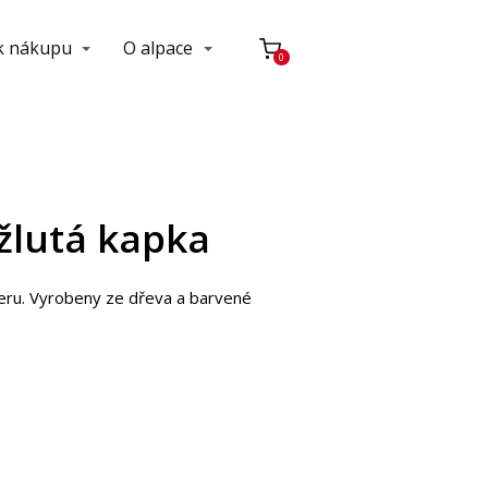
 k nákupu
O alpace
0
žlutá kapka
eru. Vyrobeny ze dřeva a barvené