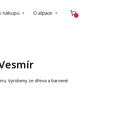
 k nákupu
O alpace
0
 Vesmír
eru. Vyrobeny ze dřeva a barvené