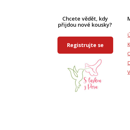
Chcete vědět, kdy
M
přijdou nové kousky?
Ú
Registrujte se
D
V