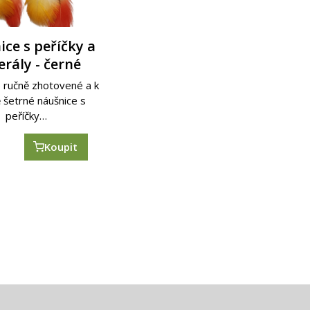
ce s peříčky a
ce s peříčky a
rály - černé
álky - žluté
 ručně zhotovené a k
 ručně zhotovené a k
 šetrné náušnice s
 šetrné náušnice s
peříčky…
peříčky…
č
č
Koupit
Koupit