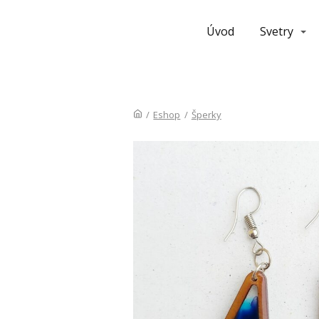
Úvod
Svetry
/
Eshop
/
Šperky