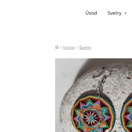
Úvod
Svetry
/
Eshop
/
Šperky