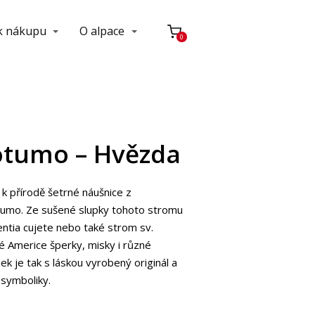
 k nákupu
O alpace
0
otumo – Hvězda
k přírodě šetrné náušnice z
tumo. Ze sušené slupky tohoto stromu
ntia cujete nebo také strom sv.
ké Americe šperky, misky i různé
k je tak s láskou vyrobený originál a
 symboliky.