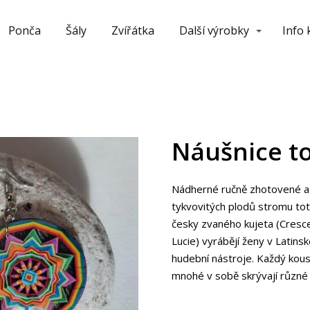
Ponča
Šály
Zvířátka
Další výrobky
Info
Náušnice t
Nádherné ručně zhotovené a 
tykvovitých plodů stromu to
česky zvaného kujeta (Cresce
Lucie) vyrábějí ženy v Latins
hudební nástroje. Každý kouse
mnohé v sobě skrývají různé