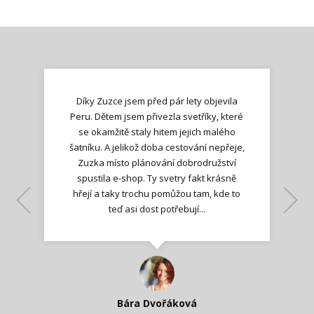
Díky Zuzce jsem před pár lety objevila
Peru. Dětem jsem přivezla svetříky, které
se okamžitě staly hitem jejich malého
šatníku. A jelikož doba cestování nepřeje,
Zuzka místo plánování dobrodružství
spustila e-shop. Ty svetry fakt krásně
hřejí a taky trochu pomůžou tam, kde to
Lenka K.
Lenka K.
Ilona M.
teď asi dost potřebují...
Nadšená zpráva
Jana T.
spokojená zákaznice
Zdeňka D.
Katka Perháčová
Smolková
Bára Dvořáková
Kateřina Veleta Štěpánová