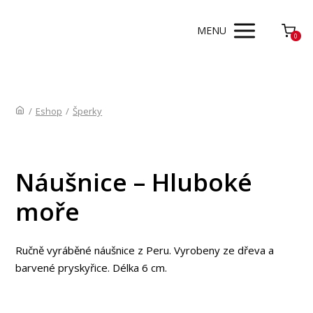
MENU
0
/
Eshop
/
Šperky
Náušnice – Hluboké
moře
Ručně vyráběné náušnice z Peru. Vyrobeny ze dřeva a
barvené pryskyřice. Délka 6 cm.