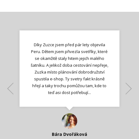
Díky Zuzce jsem před pár lety objevila
Peru. Dětem jsem přivezla svetříky, které
se okamžitě staly hitem jejich malého
šatníku. A jelikož doba cestování nepřeje,
Zuzka místo plánování dobrodružství
spustila e-shop. Ty svetry fakt krásně
hřejí a taky trochu pomůžou tam, kde to
Lenka K.
Lenka K.
Ilona M.
teď asi dost potřebují...
Nadšená zpráva
Jana T.
spokojená zákaznice
Zdeňka D.
Katka Perháčová
Smolková
Bára Dvořáková
Kateřina Veleta Štěpánová