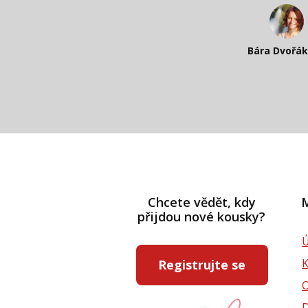
Katka Perhá
Kateřina Veleta 
Bára Dvořá
Pavlína Rás
Chcete vědět, kdy
M
přijdou nové kousky?
Ú
Registrujte se
D