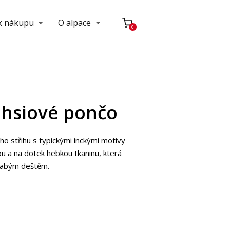
 k nákupu
O alpace
0
hsiové pončo
 střihu s typickými inckými motivy
tou a na dotek hebkou tkaninu, která
slabým deštěm.