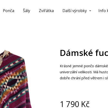
Ponča
Šály
Zvířátka
Další výrobky
Info
Dámské fuc
Krásné jemné pončo dámského
univerzální velikosti. Má hus
dobře chrání před větrem i 
1 790
Kč