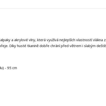
 alpaky a akrylové vlny, která využívá nejlepších vlastností vlákna z
řeje. Díky husté tkanině dobře chrání před větrem i slabým dešt
du) - 95 cm