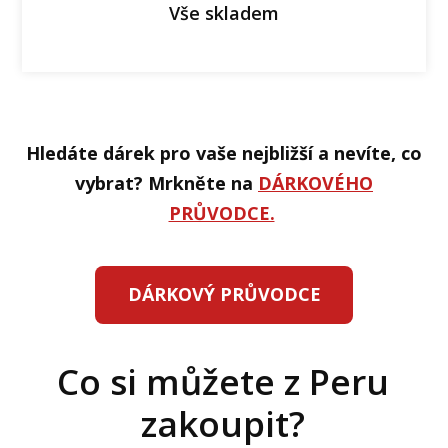
Vše skladem
Hledáte dárek pro vaše nejbližší a nevíte, co
vybrat? Mrkněte na
DÁRKOVÉHO
PRŮVODCE.
DÁRKOVÝ PRŮVODCE
Co si můžete z Peru
zakoupit?