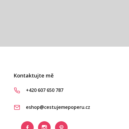
vá
Kontaktujte mě
+420 607 650 787
eshop@cestujemepoperu.cz