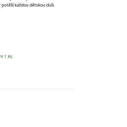
 potěší každou dětskou duši.
m 1 ks