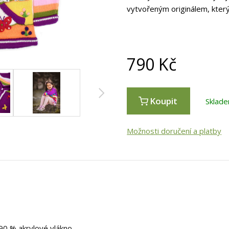
vytvořeným originálem, který
790
Kč
Koupit
Sklade
Možnosti doručení a platby
90 % akrylové vlákno.