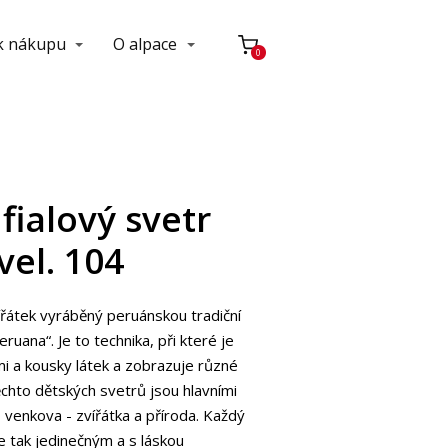
 k nákupu
O alpace
0
fialový svetr
vel. 104
ířátek vyráběný peruánskou tradiční
eruana“. Je to technika, při které je
i a kousky látek a zobrazuje různé
ěchto dětských svetrů jsou hlavními
venkova - zvířátka a příroda. Každý
e tak jedinečným a s láskou