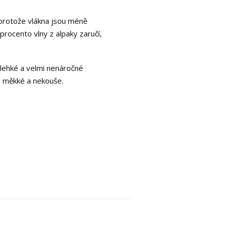
, protože vlákna jsou méně
 procento vlny z alpaky zaručí,
e lehké a velmi nenáročné
e měkké a nekouše.