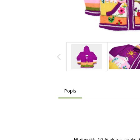
Popis
Materiál:
10 % vlna z alpaky, 