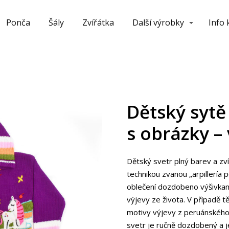
Ponča
Šály
Zvířátka
Další výrobky
Info
Dětský sytě 
s obrázky – 
Dětský svetr plný barev a zv
technikou zvanou „arpillería p
oblečení dozdobeno výšivkam
výjevy ze života. V případě t
motivy výjevy z peruánského 
svetr je ručně dozdobený a j