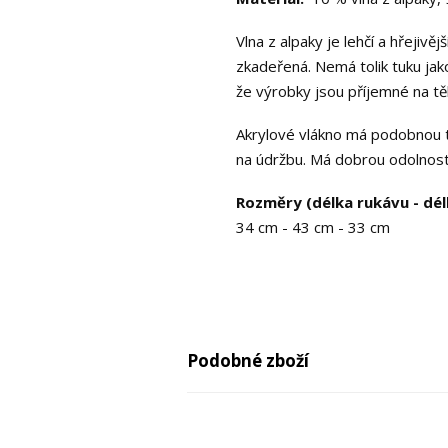
Vlna z alpaky je lehčí a hřejiv
zkadeřená. Nemá tolik tuku jako
že výrobky jsou příjemné na tě
Akrylové vlákno má podobnou tex
na údržbu. Má dobrou odolnost
Rozměry (délka rukávu - délk
34 cm - 43 cm - 33 cm
Podobné zboží