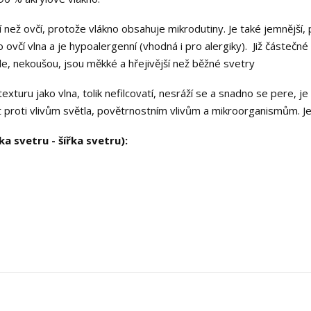
ější než ovčí, protože vlákno obsahuje mikrodutiny. Je také jemnější
 ovčí vlna a je hypoalergenní (vhodná i pro alergiky). Již částečné
le, nekoušou, jsou měkké a hřejivější než běžné svetry
turu jako vlna, tolik nefilcovatí, nesráží se a snadno se pere, j
 proti vlivům světla, povětrnostním vlivům a mikroorganismům. J
a svetru - šířka svetru):