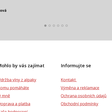
čová
Smolko
Štěpánová
ková
lová
ohlo by vás zajímat
Informujte se
držba vlny z alpaky
Kontakt
Komu pomáháte
Výměna a reklamace
O mně
Ochrana osobních údajů
oprava a platba
Obchodní podmínky
aše hodnocení