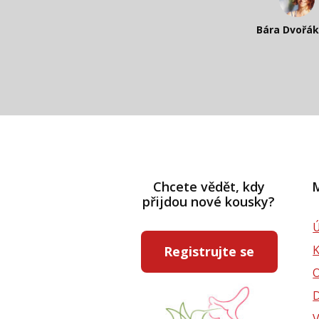
Katka Perhá
Kateřina Veleta 
Bára Dvořá
Pavlína Rás
Chcete vědět, kdy
M
přijdou nové kousky?
Ú
Registrujte se
D
V