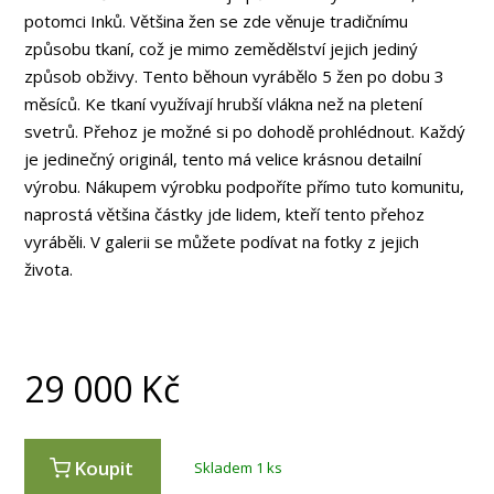
potomci Inků. Většina žen se zde věnuje tradičnímu
způsobu tkaní, což je mimo zemědělství jejich jediný
způsob obživy. Tento běhoun vyrábělo 5 žen po dobu 3
měsíců. Ke tkaní využívají hrubší vlákna než na pletení
svetrů. Přehoz je možné si po dohodě prohlédnout. Každý
je jedinečný originál, tento má velice krásnou detailní
výrobu. Nákupem výrobku podpoříte přímo tuto komunitu,
naprostá většina částky jde lidem, kteří tento přehoz
vyráběli. V galerii se můžete podívat na fotky z jejich
života.
29 000
Kč
Koupit
Skladem 1 ks