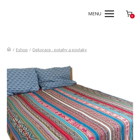
MENU
0
/
Eshop
/
Dekorace - potahy a povlaky