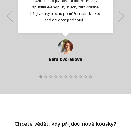
Zuzka místo plánování dobrodružství
spustila e-shop. Ty svetry fakt krásně
hřejí a taky trochu pomůžou tam, kde to
Lenka K.
Lenka K.
Ilona M.
teď asi dost potřebují...
Nadšená zpráva
Jana T.
spokojená zákaznice
Zdeňka D.
Katka Perháčová
Smolková
Bára Dvořáková
Kateřina Veleta Štěpánová
Pavlína Ráslová
Chcete vědět, kdy přijdou nové kousky?