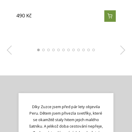
potiskem. Jedná se…
100% baby…
alpaky od…
alpaky od…
890
Kč
490
490
490
490
390
390
390
350
4 900
4 900
1 900
Kč
Kč
Kč
Kč
Kč
Kč
Kč
Kč
Kč
Kč
Kč
690
Kč
Díky Zuzce jsem před pár lety objevila
Peru. Dětem jsem přivezla svetříky, které
se okamžitě staly hitem jejich malého
šatníku. A jelikož doba cestování nepřeje,