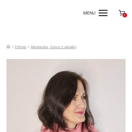
MENU
0
/
Eshop
/
Alpaquita - luxus z alpaky