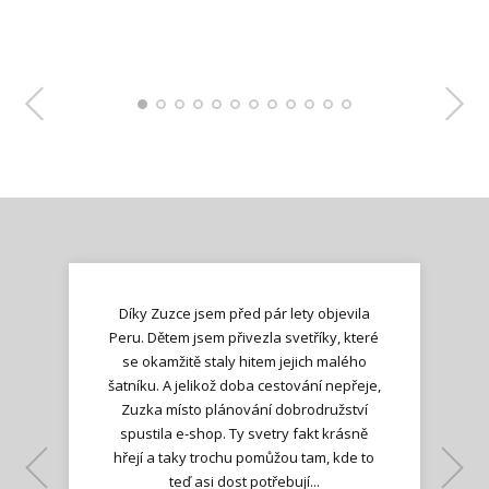
Díky Zuzce jsem před pár lety objevila
Peru. Dětem jsem přivezla svetříky, které
se okamžitě staly hitem jejich malého
šatníku. A jelikož doba cestování nepřeje,
Zuzka místo plánování dobrodružství
spustila e-shop. Ty svetry fakt krásně
hřejí a taky trochu pomůžou tam, kde to
Lenka K.
Lenka K.
Ilona M.
teď asi dost potřebují...
Nadšená zpráva