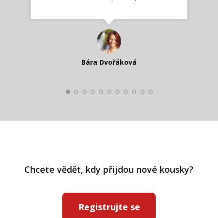
Jana T.
spokojená zákaznice
Zdeňka D.
Katka Perháčová
Smolková
Bára Dvořáková
Kateřina Veleta Štěpánová
Pavlína Ráslová
Chcete vědět, kdy přijdou nové kousky?
Registrujte se