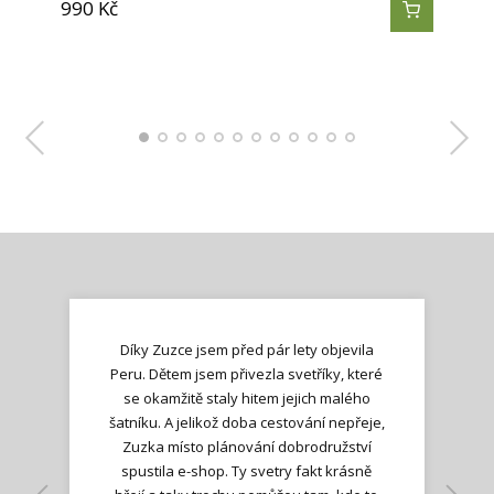
990
990
990
1 690
1 690
1 690
1 690
1 690
1 690
1 690
1 690
1 690
Kč
Kč
Kč
Kč
Kč
Kč
Kč
Kč
Kč
Kč
Kč
Kč
Díky Zuzce jsem před pár lety objevila
Peru. Dětem jsem přivezla svetříky, které
se okamžitě staly hitem jejich malého
šatníku. A jelikož doba cestování nepřeje,
Zuzka místo plánování dobrodružství
spustila e-shop. Ty svetry fakt krásně