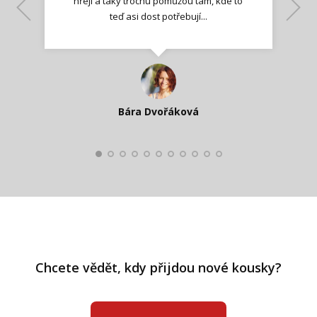
hřejí a taky trochu pomůžou tam, kde to
Lenka K.
Lenka K.
Ilona M.
teď asi dost potřebují...
Nadšená zpráva
Jana T.
spokojená zákaznice
Zdeňka D.
Katka Perháčová
Smolková
Bára Dvořáková
Kateřina Veleta Štěpánová
Pavlína Ráslová
Chcete vědět, kdy přijdou nové kousky?