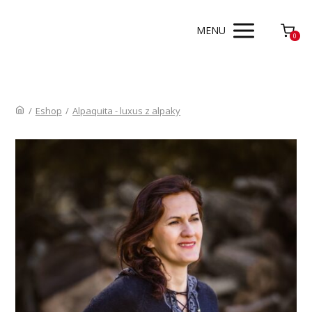
MENU
0
/
Eshop
/
Alpaquita - luxus z alpaky