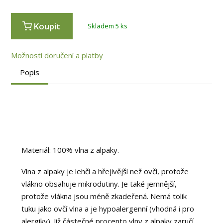
Koupit
Skladem 5 ks
Možnosti doručení a platby
Popis
Materiál: 100% vlna z alpaky.
Vlna z alpaky je lehčí a hřejivější než ovčí, protože
vlákno obsahuje mikrodutiny. Je také jemnější,
protože vlákna jsou méně zkadeřená. Nemá tolik
tuku jako ovčí vlna a je hypoalergenní (vhodná i pro
alergiky). Již částečné procento vlny z alpaky zaručí,