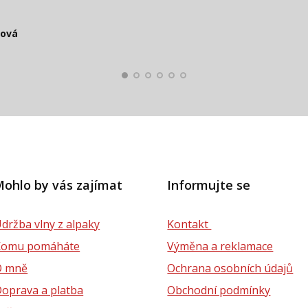
čová
Smolko
Štěpánová
ková
lová
ohlo by vás zajímat
Informujte se
držba vlny z alpaky
Kontakt
Komu pomáháte
Výměna a reklamace
O mně
Ochrana osobních údajů
oprava a platba
Obchodní podmínky