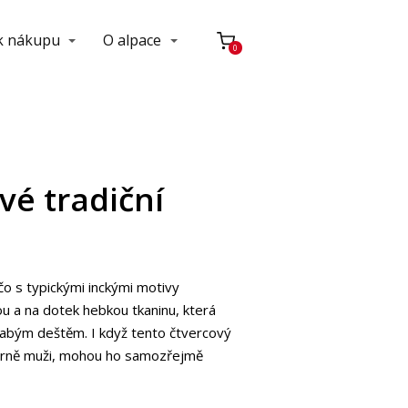
 k nákupu
O alpace
0
vé tradiční
o s typickými inckými motivy
tou a na dotek hebkou tkaninu, která
labým deštěm. I když tento čtvercový
márně muži, mohou ho samozřejmě