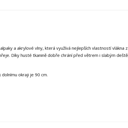
 alpaky a akrylové vlny, která využívá nejlepších vlastností vlákna z
řeje. Díky husté tkanině dobře chrání před větrem i slabým dešt
k dolnímu okraji je 90 cm.