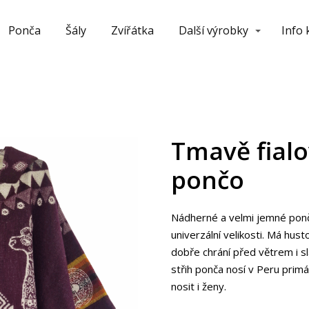
Ponča
Šály
Zvířátka
Další výrobky
Info
Tmavě fialo
pončo
Nádherné a velmi jemné ponč
univerzální velikosti. Má hus
dobře chrání před větrem i s
střih ponča nosí v Peru pri
nosit i ženy.