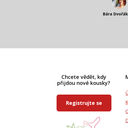
Katka Perhá
Kateřina Veleta 
Bára Dvořá
Pavlína Rás
Chcete vědět, kdy
M
přijdou nové kousky?
Ú
Registrujte se
D