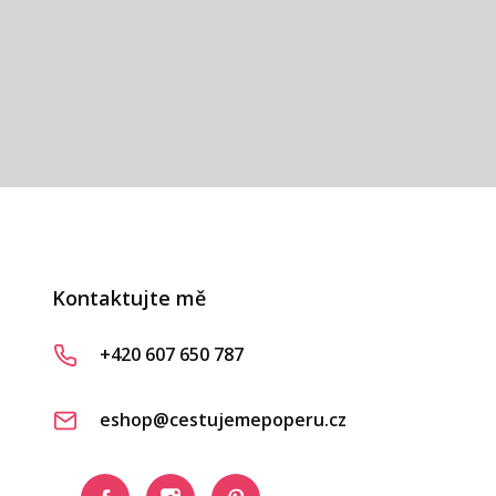
vá
Kontaktujte mě
+420 607 650 787
eshop@cestujemepoperu.cz