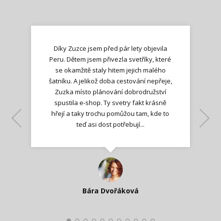
Díky Zuzce jsem před pár lety objevila
Peru. Dětem jsem přivezla svetříky, které
se okamžitě staly hitem jejich malého
šatníku. A jelikož doba cestování nepřeje,
Zuzka místo plánování dobrodružství
spustila e-shop. Ty svetry fakt krásně
hřejí a taky trochu pomůžou tam, kde to
Lenka K.
Lenka K.
Ilona M.
teď asi dost potřebují...
Nadšená zpráva
Jana T.
spokojená zákaznice
Zdeňka D.
Katka Perháčová
Smolková
Bára Dvořáková
Kateřina Veleta Štěpánová
Pavlína Ráslová