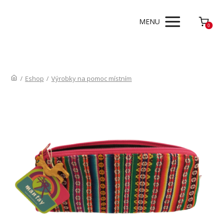
MENU
0
/
Eshop
/
Výrobky na pomoc místním