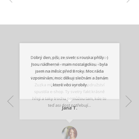
Dobrý den, píši, ze svetr s rouska přišly :-)
Díky Zuzce jsem před pár lety objevila
Peru. Dětem jsem přivezla svetříky, které
Jsou nádherné - mam nostalgickou - byla
se okamžitě staly hitem jejich malého
jsem na měsíc před 8 roky. Moc ráda
šatníku. A jelikož doba cestování nepřeje,
vzpomínám, moc děkuji slečnám a ženám
Zuzka místo plánování dobrodružství
, které věci vyrobily.
spustila e-shop. Ty svetry fakt krásně
hřejí a taky trochu pomůžou tam, kde to
Lenka K.
Lenka K.
Ilona M.
teď asi dost potřebují...
Nadšená zpráva
Jana T.
spokojená zákaznice
Zdeňka D.
Katka Perháčová