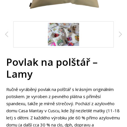
Povlak na polštář –
Lamy
Ručně vyráběný povlak na polštář s krásným originálním
potiskem. Je vyroben z pevného plátna s příměsí
spandexu, takže je mírně strečový. Pochází z azylového
domu Casa Mantay v Cuscu, kde žijí nezletilé matky (11-18
let) s dětmi. Z každého výrobku jde 60 % přímo azylovému
domu (a další cca 30 % na clo, dph, dopravu a