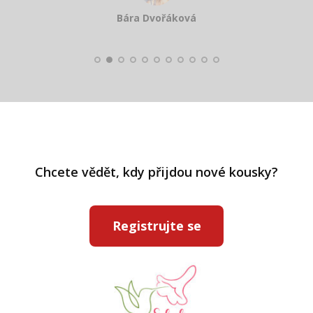
Smolková
Bára Dvořáková
Kateřina Veleta Štěpánová
Pavlína Ráslová
Chcete vědět, kdy přijdou nové kousky?
Registrujte se