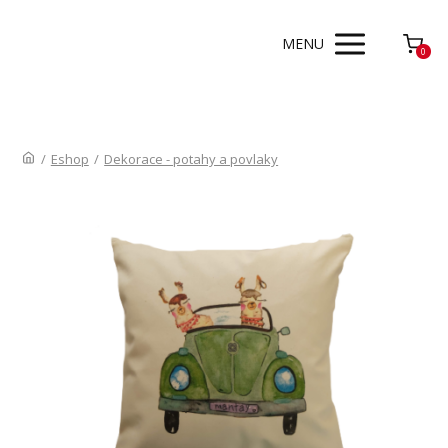
MENU
0
/
Eshop
/
Dekorace - potahy a povlaky