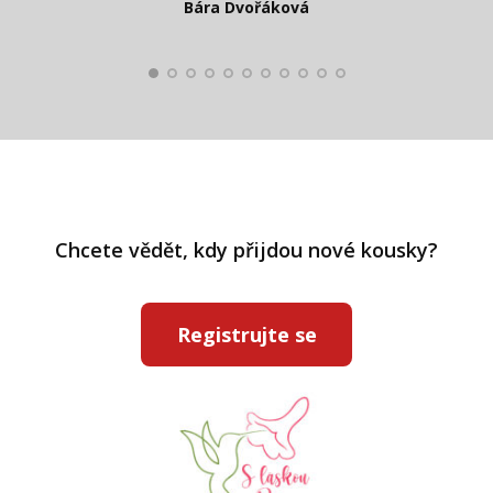
Bára Dvořáková
Kateřina Veleta Štěpánová
Pavlína Ráslová
Chcete vědět, kdy přijdou nové kousky?
Registrujte se