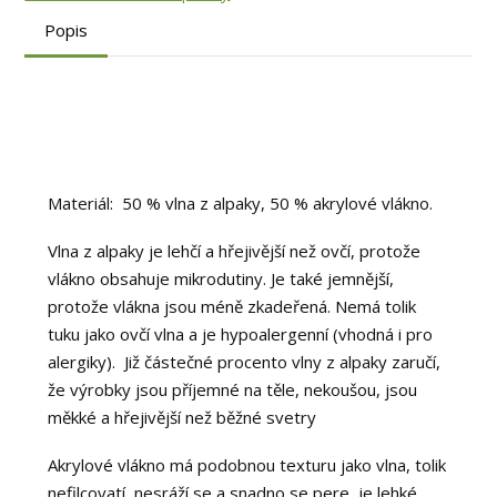
Popis
Materiál: 50 % vlna z alpaky, 50 % akrylové vlákno.
Vlna z alpaky je lehčí a hřejivější než ovčí, protože
vlákno obsahuje mikrodutiny. Je také jemnější,
protože vlákna jsou méně zkadeřená. Nemá tolik
tuku jako ovčí vlna a je hypoalergenní (vhodná i pro
alergiky). Již částečné procento vlny z alpaky zaručí,
že výrobky jsou příjemné na těle, nekoušou, jsou
měkké a hřejivější než běžné svetry
Akrylové vlákno má podobnou texturu jako vlna, tolik
nefilcovatí, nesráží se a snadno se pere, je lehké