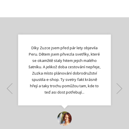
Díky Zuzce jsem před pár lety objevila
Peru. Dětem jsem přivezla svetříky, které
se okamžitě staly hitem jejich malého
šatníku. A jelikož doba cestování nepřeje,
Zuzka místo plánování dobrodružství
spustila e-shop. Ty svetry fakt krásně
hřejí a taky trochu pomůžou tam, kde to
Lenka K.
Lenka K.
Ilona M.
teď asi dost potřebují...
Nadšená zpráva
Jana T.
spokojená zákaznice
Zdeňka D.
Katka Perháčová
Smolková