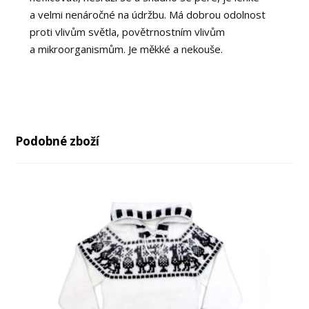
a velmi nenáročné na údržbu. Má dobrou odolnost
proti vlivům světla, povětrnostním vlivům
a mikroorganismům. Je měkké a nekouše.
Podobné zboží
až
až
-29%
-36%
-43%