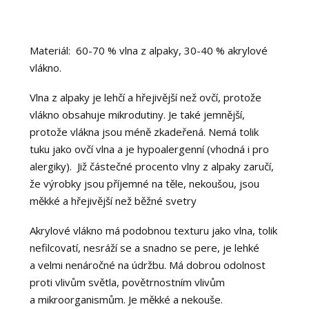
Materiál: 60-70 % vlna z alpaky, 30-40 % akrylové
vlákno.
Vlna z alpaky je lehčí a hřejivější než ovčí, protože
vlákno obsahuje mikrodutiny. Je také jemnější,
protože vlákna jsou méně zkadeřená. Nemá tolik
tuku jako ovčí vlna a je hypoalergenní (vhodná i pro
alergiky). Již částečné procento vlny z alpaky zaručí,
že výrobky jsou příjemné na těle, nekoušou, jsou
měkké a hřejivější než běžné svetry
Akrylové vlákno má podobnou texturu jako vlna, tolik
nefilcovatí, nesráží se a snadno se pere, je lehké
a velmi nenáročné na údržbu. Má dobrou odolnost
proti vlivům světla, povětrnostním vlivům
a mikroorganismům. Je měkké a nekouše.