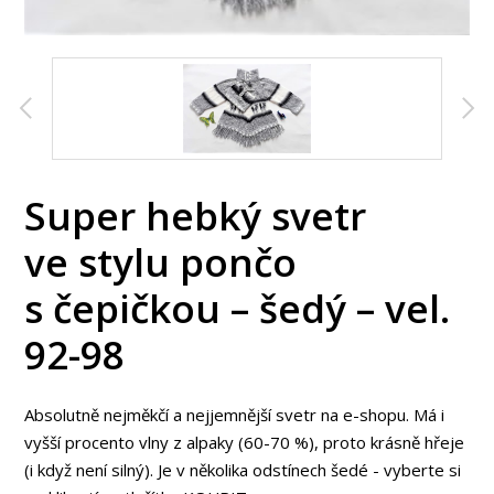
Super hebký svetr
ve stylu pončo
s čepičkou – šedý – vel.
92-98
Absolutně nejměkčí a nejjemnější svetr na e-shopu. Má i
vyšší procento vlny z alpaky (60-70 %), proto krásně hřeje
(i když není silný). Je v několika odstínech šedé - vyberte si