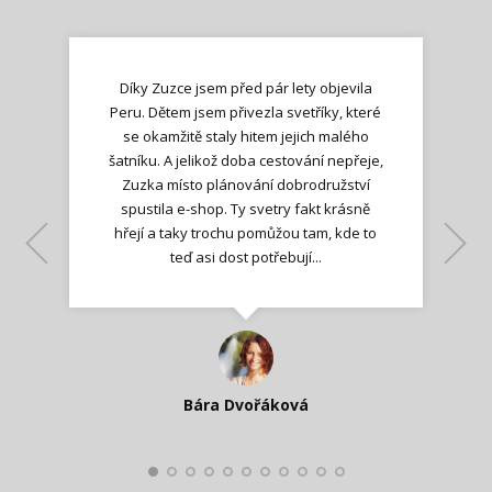
Díky Zuzce jsem před pár lety objevila
Peru. Dětem jsem přivezla svetříky, které
se okamžitě staly hitem jejich malého
šatníku. A jelikož doba cestování nepřeje,
Zuzka místo plánování dobrodružství
spustila e-shop. Ty svetry fakt krásně
hřejí a taky trochu pomůžou tam, kde to
Lenka K.
Lenka K.
Ilona M.
teď asi dost potřebují...
Nadšená zpráva
Jana T.
spokojená zákaznice
Zdeňka D.
Katka Perháčová
Smolková
Bára Dvořáková
Kateřina Veleta Štěpánová
Pavlína Ráslová