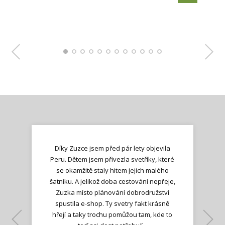
Díky Zuzce jsem před pár lety objevila
Peru. Dětem jsem přivezla svetříky, které
se okamžitě staly hitem jejich malého
šatníku. A jelikož doba cestování nepřeje,
Zuzka místo plánování dobrodružství
spustila e-shop. Ty svetry fakt krásně
hřejí a taky trochu pomůžou tam, kde to
Lenka K.
Lenka K.
Ilona M.