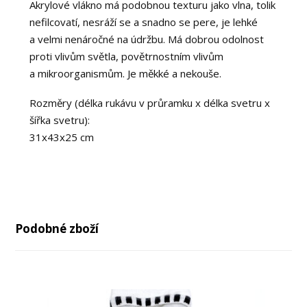
Akrylové vlákno má podobnou texturu jako vlna, tolik
nefilcovatí, nesráží se a snadno se pere, je lehké
a velmi nenáročné na údržbu. Má dobrou odolnost
proti vlivům světla, povětrnostním vlivům
a mikroorganismům. Je měkké a nekouše.
Rozměry (délka rukávu v průramku x délka svetru x
šířka svetru):
31x43x25 cm
Podobné zboží
až
až