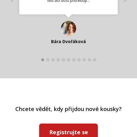
teď asi dost potřebují...
Nadšená zpráva
Jana T.
spokojená zákaznice
Zdeňka D.
Katka Perháčová
Smolková
Bára Dvořáková
Kateřina Veleta Štěpánová
Pavlína Ráslová
Chcete vědět, kdy přijdou nové kousky?
Registrujte se