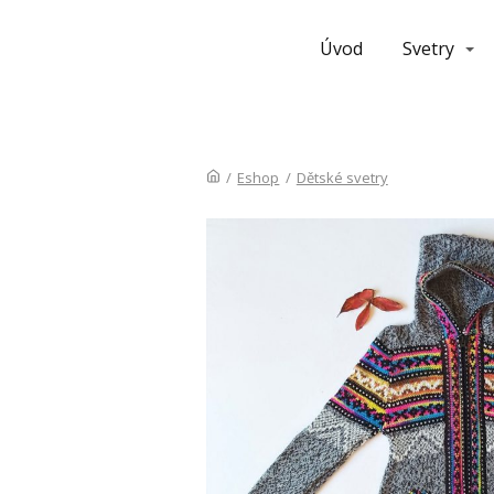
Úvod
Svetry
/
Eshop
/
Dětské svetry