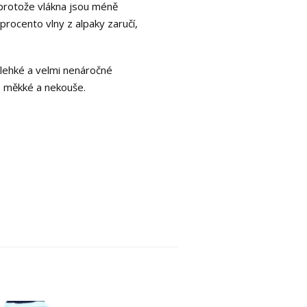
, protože vlákna jsou méně
 procento vlny z alpaky zaručí,
e lehké a velmi nenáročné
e měkké a nekouše.