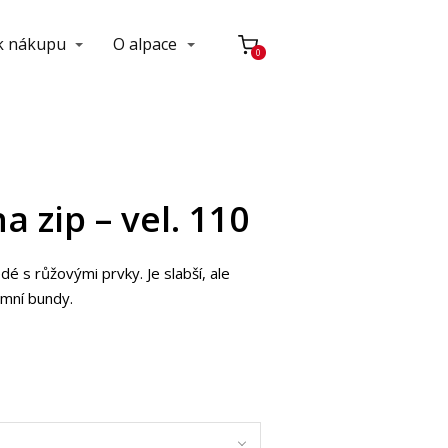
 k nákupu
O alpace
0
a zip – vel. 110
dé s růžovými prvky. Je slabší, ale
imní bundy.