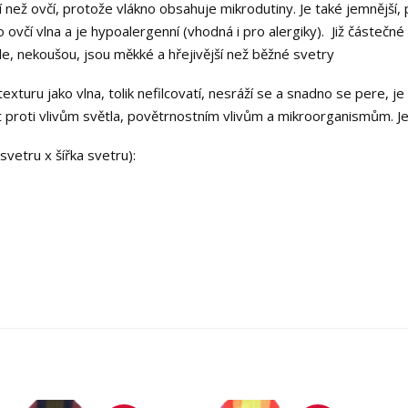
ější než ovčí, protože vlákno obsahuje mikrodutiny. Je také jemnější
 ovčí vlna a je hypoalergenní (vhodná i pro alergiky). Již částečné
le, nekoušou, jsou měkké a hřejivější než běžné svetry
turu jako vlna, tolik nefilcovatí, nesráží se a snadno se pere, j
 proti vlivům světla, povětrnostním vlivům a mikroorganismům. J
vetru x šířka svetru):