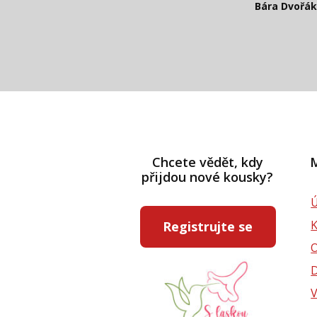
Bára Dvořá
Pavlína Rás
Chcete vědět, kdy
M
přijdou nové kousky?
Ú
Registrujte se
D
V