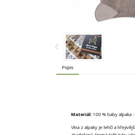
Popis
Materiál:
100 % baby alpaka - p
Vlna z alpaky je lehčí a hřejiv
zkadeřená. Nemá tolik tuku jako