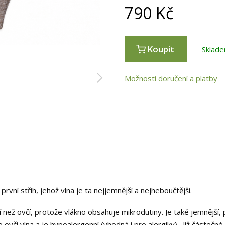
790
Kč
Koupit
Sklade
Možnosti doručení a platby
rvní střih, jehož vlna je ta nejjemnější a nejheboučtější.
ější než ovčí, protože vlákno obsahuje mikrodutiny. Je také jemnější
 ovčí vlna a je hypoalergenní (vhodná i pro alergiky). Již částečné