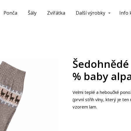
Ponča
Šály
Zvířátka
Další výrobky
Info
Šedohnědé 
% baby alpa
Velmi teplé a heboučké pono
(první střih vlny, který je t
vzorem lam.