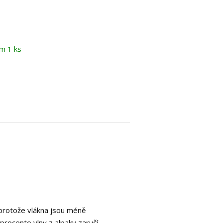
m 1 ks
, protože vlákna jsou méně
 procento vlny z alpaky zaručí,