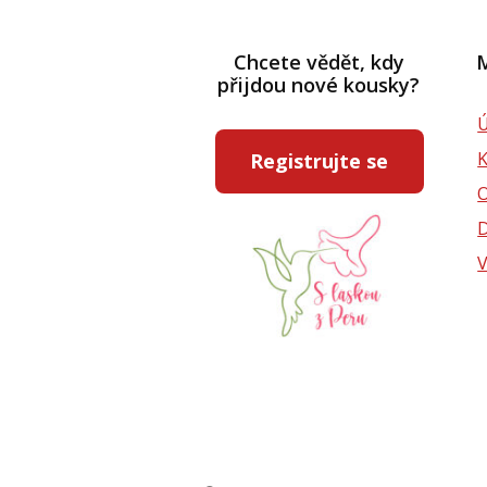
Chcete vědět, kdy
M
přijdou nové kousky?
Ú
Registrujte se
D
V