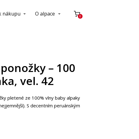
 k nákupu
O alpace
0
ponožky – 100
ka, vel. 42
žky pletené ze 100% vlny baby alpaky
en nejjemnější). S decentním peruánským