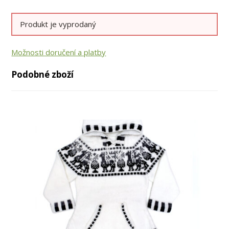
Produkt je vyprodaný
Možnosti doručení a platby
Podobné zboží
až
až
-29%
-36%
-43%