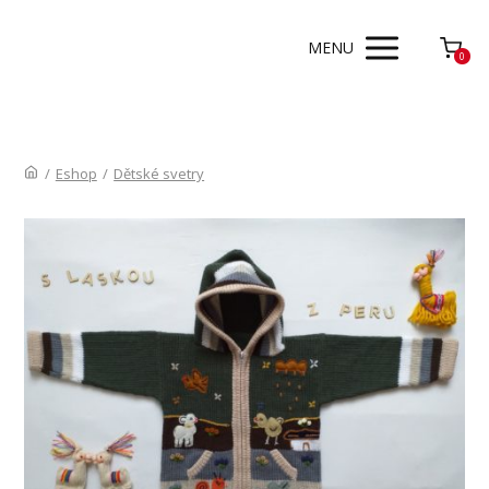
MENU
0
/
Eshop
/
Dětské svetry