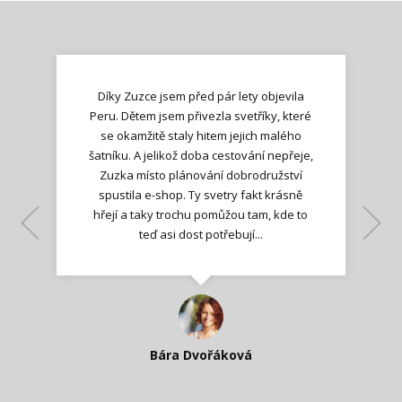
Díky Zuzce jsem před pár lety objevila
Peru. Dětem jsem přivezla svetříky, které
se okamžitě staly hitem jejich malého
šatníku. A jelikož doba cestování nepřeje,
Zuzka místo plánování dobrodružství
spustila e-shop. Ty svetry fakt krásně
hřejí a taky trochu pomůžou tam, kde to
Lenka K.
Lenka K.
Ilona M.
teď asi dost potřebují...
Nadšená zpráva
Jana T.
spokojená zákaznice
Zdeňka D.
Katka Perháčová
Smolková
Bára Dvořáková
Kateřina Veleta Štěpánová
Pavlína Ráslová