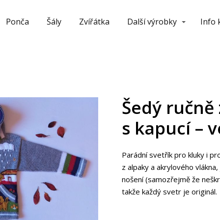
Ponča
Šály
Zvířátka
Další výrobky
Info
Šedý ručně
s kapucí – v
Parádní svetřík pro kluky i pr
z alpaky a akrylového vlákna,
nošení (samozřejmě že neškr
takže každý svetr je originál.