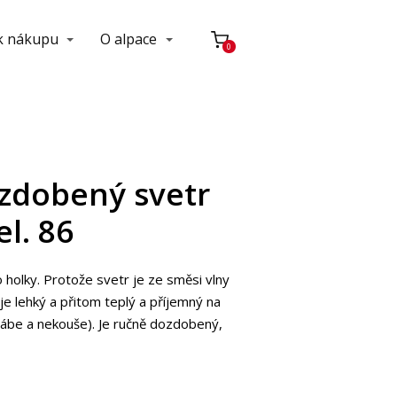
 k nákupu
O alpace
0
 zdobený svetr
el. 86
o holky. Protože svetr je ze směsi vlny
 je lehký a přitom teplý a příjemný na
ábe a nekouše). Je ručně dozdobený,