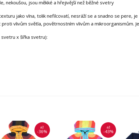
le, nekoušou, jsou měkké a hřejivější než běžné svetry
turu jako vlna, tolik nefilcovatí, nesráží se a snadno se pere, j
 proti vlivům světla, povětrnostním vlivům a mikroorganismům. J
svetru x šířka svetru):
až
až
-36%
-43%