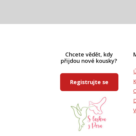
Chcete vědět, kdy
M
přijdou nové kousky?
Ú
Registrujte se
D
V