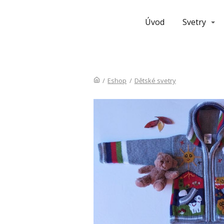
Úvod
Svetry
/
Eshop
/
Dětské svetry