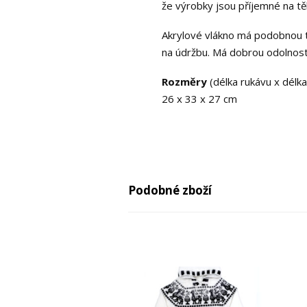
že výrobky jsou příjemné na tě
Akrylové vlákno má podobnou tex
na údržbu. Má dobrou odolnost
Rozměry
(délka rukávu x délka 
26 x 33 x 27 cm
Podobné zboží
-29%