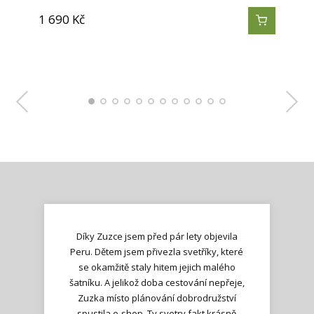
1 690
1 690
1 690
1 690
1 690
1 690
1 690
1 290
1 290
1 290
1 290
1 290
Kč
Kč
Kč
Kč
Kč
Kč
Kč
Kč
Kč
Kč
Kč
Kč
Díky Zuzce jsem před pár lety objevila
Peru. Dětem jsem přivezla svetříky, které
se okamžitě staly hitem jejich malého
šatníku. A jelikož doba cestování nepřeje,
Zuzka místo plánování dobrodružství
spustila e-shop. Ty svetry fakt krásně