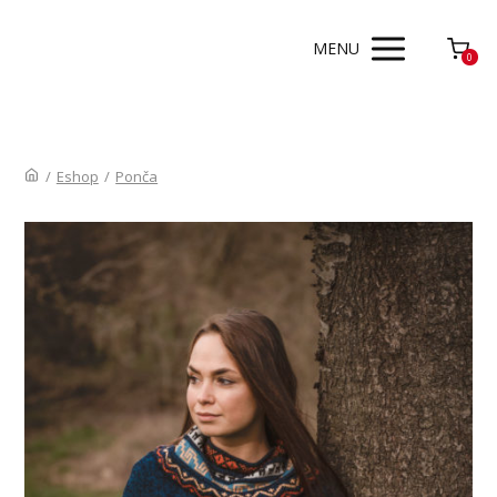
MENU
0
/
Eshop
/
Ponča