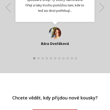
hřejí a taky trochu pomůžou tam, kde to
Lenka K.
Lenka K.
Ilona M.
teď asi dost potřebují...
Nadšená zpráva
Jana T.
spokojená zákaznice
Zdeňka D.
Katka Perháčová
Smolková
Bára Dvořáková
Kateřina Veleta Štěpánová
Pavlína Ráslová
Chcete vědět, kdy přijdou nové kousky?