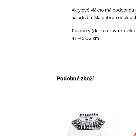
Akrylové vlákno má podobnou tex
na údržbu. Má dobrou odolnost
Rozměry (délka rukávu x délka s
41-45-32 cm
Podobné zboží
-29%