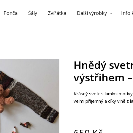
Ponča
Šály
Zvířátka
Další výrobky
Info
Hnědý svetr
výstřihem –
Krásný svetr s lamími motivy,
velmi příjemný a díky vlně z l