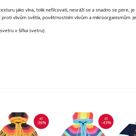
turu jako vlna, tolik nefilcovatí, nesráží se a snadno se pere, j
 proti vlivům světla, povětrnostním vlivům a mikroorganismům. J
vetru x šířka svetru):
až
až
-36%
-43%