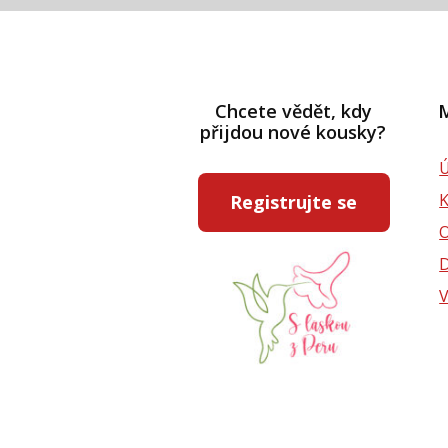
Chcete vědět, kdy
M
přijdou nové kousky?
Ú
Registrujte se
D
V