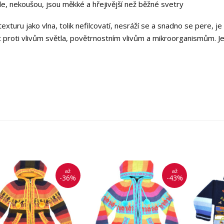
le, nekoušou, jsou měkké a hřejivější než běžné svetry
turu jako vlna, tolik nefilcovatí, nesráží se a snadno se pere, j
 proti vlivům světla, povětrnostním vlivům a mikroorganismům. J
až
až
-36%
-43%