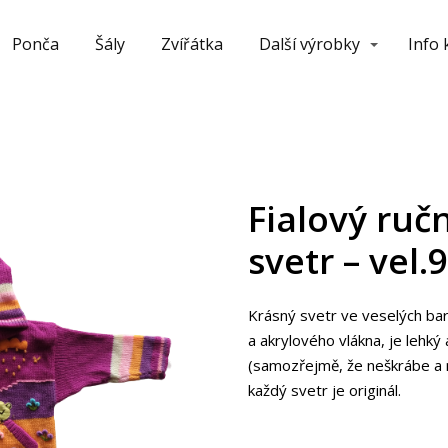
Ponča
Šály
Zvířátka
Další výrobky
Info
Fialový ruč
svetr – vel.
Krásný svetr ve veselých bar
a akrylového vlákna, je lehký
(samozřejmě, že neškrábe a 
každý svetr je originál.