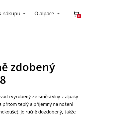
 k nákupu
O alpace
0
ně zdobený
98
vách vyrobený ze směsi vlny z alpaky
 a přitom teplý a příjemný na nošení
nekouše). Je ručně dozdobený, takže