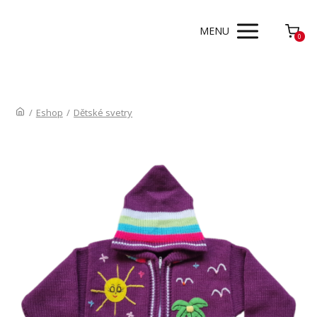
MENU
0
/
Eshop
/
Dětské svetry