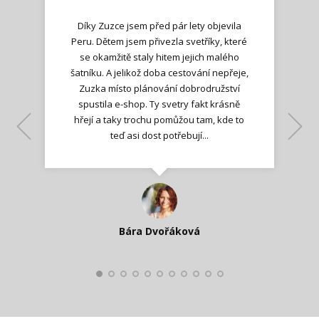
Díky Zuzce jsem před pár lety objevila
Peru. Dětem jsem přivezla svetříky, které
se okamžitě staly hitem jejich malého
šatníku. A jelikož doba cestování nepřeje,
Zuzka místo plánování dobrodružství
spustila e-shop. Ty svetry fakt krásně
hřejí a taky trochu pomůžou tam, kde to
Lenka K.
Lenka K.
Ilona M.
teď asi dost potřebují...
Nadšená zpráva
Jana T.
spokojená zákaznice
Zdeňka D.
Katka Perháčová
Smolková
Bára Dvořáková
Kateřina Veleta Štěpánová
Pavlína Ráslová