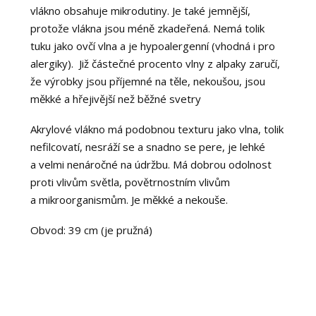
vlákno obsahuje mikrodutiny. Je také jemnější,
protože vlákna jsou méně zkadeřená. Nemá tolik
tuku jako ovčí vlna a je hypoalergenní (vhodná i pro
alergiky). Již částečné procento vlny z alpaky zaručí,
že výrobky jsou příjemné na těle, nekoušou, jsou
měkké a hřejivější než běžné svetry
Akrylové vlákno má podobnou texturu jako vlna, tolik
nefilcovatí, nesráží se a snadno se pere, je lehké
a velmi nenáročné na údržbu. Má dobrou odolnost
proti vlivům světla, povětrnostním vlivům
a mikroorganismům. Je měkké a nekouše.
Obvod: 39 cm (je pružná)