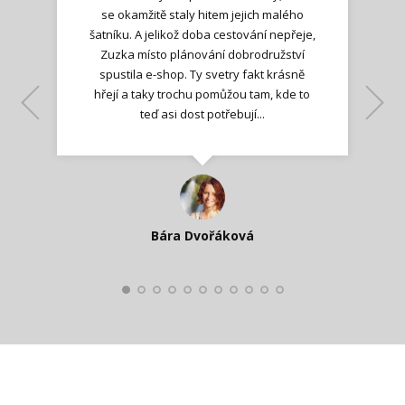
se okamžitě staly hitem jejich malého
šatníku. A jelikož doba cestování nepřeje,
Zuzka místo plánování dobrodružství
spustila e-shop. Ty svetry fakt krásně
hřejí a taky trochu pomůžou tam, kde to
Lenka K.
Lenka K.
Ilona M.
teď asi dost potřebují...
Nadšená zpráva
Jana T.
spokojená zákaznice
Zdeňka D.
Katka Perháčová
Smolková
Bára Dvořáková
Kateřina Veleta Štěpánová
Pavlína Ráslová