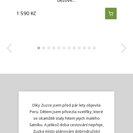
je vyrobená…
je vyrobená…
je vyrobená…
je vyrobená…
je vyrobená…
béžové…
1 290
890
Kč
Kč
1 590
1 190
1 190
1 190
490
590
590
990
990
890
Kč
Kč
Kč
Kč
Kč
Kč
Kč
Kč
Kč
Kč
890
690
Kč
Kč
Díky Zuzce jsem před pár lety objevila
Peru. Dětem jsem přivezla svetříky, které
se okamžitě staly hitem jejich malého
šatníku. A jelikož doba cestování nepřeje,
Zuzka místo plánování dobrodružství