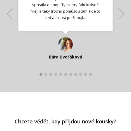
spustila e-shop. Ty svetry fakt krásně
hřejí a taky trochu pomůžou tam, kde to
Lenka K.
Lenka K.
Ilona M.
teď asi dost potřebují...
Nadšená zpráva
Jana T.
spokojená zákaznice
Zdeňka D.
Katka Perháčová
Smolková
Bára Dvořáková
Kateřina Veleta Štěpánová
Pavlína Ráslová
Chcete vědět, kdy přijdou nové kousky?