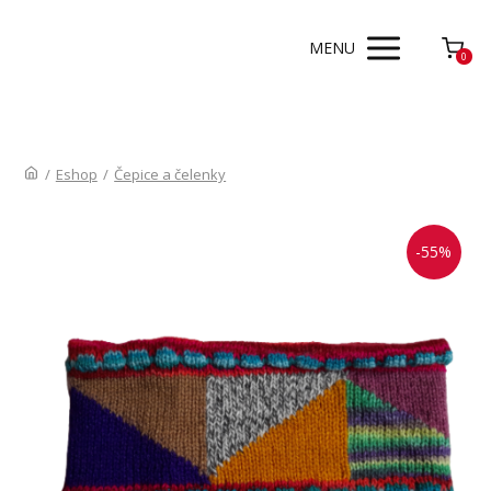
MENU
0
/
Eshop
/
Čepice a čelenky
-55%