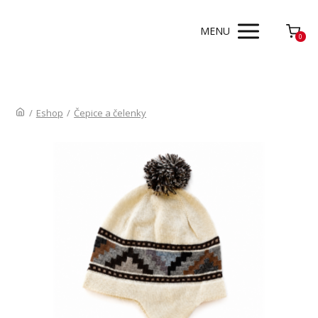
MENU
0
/
Eshop
/
Čepice a čelenky