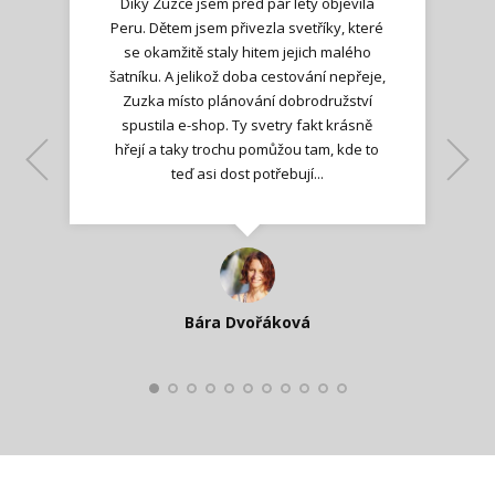
Díky Zuzce jsem před pár lety objevila
Peru. Dětem jsem přivezla svetříky, které
se okamžitě staly hitem jejich malého
šatníku. A jelikož doba cestování nepřeje,
Zuzka místo plánování dobrodružství
spustila e-shop. Ty svetry fakt krásně
hřejí a taky trochu pomůžou tam, kde to
Lenka K.
Lenka K.
Ilona M.
teď asi dost potřebují...
Nadšená zpráva
Jana T.
spokojená zákaznice
Zdeňka D.
Katka Perháčová
Smolková
Bára Dvořáková
Kateřina Veleta Štěpánová
Pavlína Ráslová